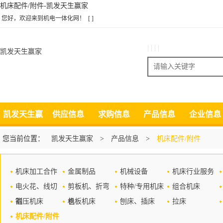
机床配件/附件-凯发天生赢家
您好，欢迎来到机电一体化网！
[ ]
| | | |
凯发天生赢家
搜索
凯发天生赢
供应信息
求购信息
产品信息
企业信息
家
您当前位置：
凯发天生赢家
>
产品信息
>
机床配件/附件
机床加工合作
金属制品
机械设备
机床行业服务
电火花、线切
剪板机、折弯
特种/专用机床
组合机床
割
锻压机床
机
卷板机床
刨床、插床
拉床
机床配件/附件