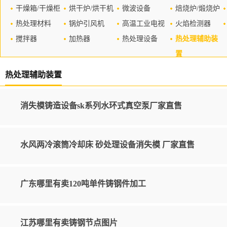
干燥箱/干燥柜
烘干炉/烘干机
微波设备
焙烧炉/煅烧炉
热处理材料
锅炉引风机
高温工业电视
火焰检测器
搅拌器
加热器
热处理设备
热处理辅助装
置
热处理辅助装置
消失模铸造设备sk系列水环式真空泵厂家直售
水风两冷滚筒冷却床 砂处理设备消失模 厂家直售
广东哪里有卖120吨单件铸钢件加工
江苏哪里有卖铸钢节点图片