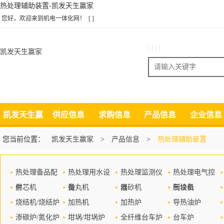
热处理辅助装置-凯发天生赢家
您好，欢迎来到机电一体化网！
[ ]
| | | |
凯发天生赢家
搜索
凯发天生赢
供应信息
求购信息
产品信息
企业信息
家
您当前位置：
凯发天生赢家
>
产品信息
>
热处理辅助装置
热处理备品配
热处理用水设
热处理监测仪
热处理电气控
件
射芯机
备
抛丸机
器
混砂机
制设备
压块机
烧结机/烧结炉
加热机
加热炉
导热油炉
渗碳炉/氮化炉
坩埚/坩埚炉
全纤维台车炉
台车炉