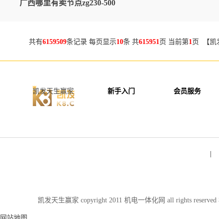
广西哪里有卖节点zg230-500
共有
6159509
条记录 每页显示
10
条 共
615951
页 当前第
1
页 【凯
凯发天生赢家
新手入门
会员服务
丨 
凯发天生赢家 copyright 2011 机电一体化网 all rights re
网站地图