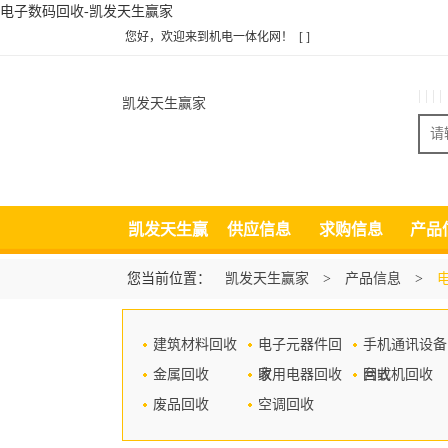
电子数码回收-凯发天生赢家
您好，欢迎来到机电一体化网！
[ ]
| | | |
凯发天生赢家
凯发天生赢
供应信息
求购信息
产品
家
您当前位置：
凯发天生赢家
>
产品信息
>
建筑材料回收
电子元器件回
手机通讯设备
金属回收
收
家用电器回收
回收
台式机回收
废品回收
空调回收