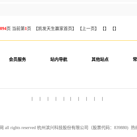
094
页 当前第
1
页 【凯发天生赢家首页】 【上一页】 【】 【】
会员服务
站内导航
其他站点
常
丨 丨 丨 丨 丨 丨 丨 丨 丨 丨
 all rights reserved 杭州滨兴科技股份有限公司（股票代码：839880) 热线：0