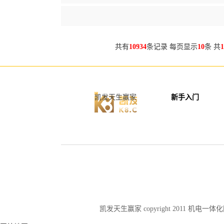
共有
10934
条记录 每页显示
10
条 共
1
凯发天生赢家
新手入门
凯发天生赢家 copyright 2011 机电一体化网