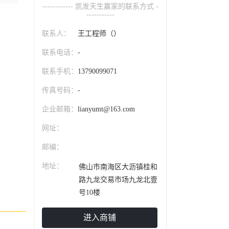
------------ 凯发天生赢家的联系方式 -
-----------
联系人：
王工程师（）
联系电话：
-
联系手机：
13790099071
传真号码：
-
企业邮箱：
lianyumt@163.com
网址：
邮编：
地址：
佛山市南海区大沥镇桂和
路九龙交易市场九龙北壹
号10楼
进入商铺