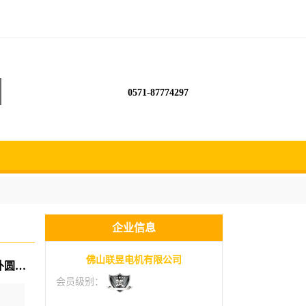
0571-87774297
企业信息
佛山联昱电机有限公司
lianyu 夹砂轮盘夹锯电机 抛光打磨主轴头 内外圆磨削高转速永磁同步
会员级别：