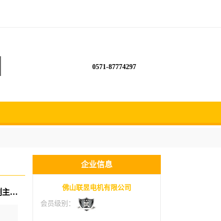
0571-87774297
企业信息
佛山联昱电机有限公司
夹砂轮盘百叶打磨抛光电机头 装锯片高速切割主轴 5.5千瓦9000转 lyr
会员级别：