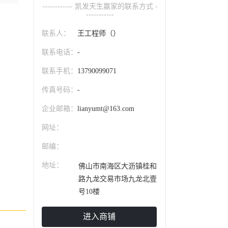
------------ 凯发天生赢家的联系方式 -
-----------
联系人：
王工程师（）
联系电话：
-
联系手机：
13790099071
传真号码：
-
企业邮箱：
lianyumt@163.com
网址：
邮编：
地址：
佛山市南海区大沥镇桂和
路九龙交易市场九龙北壹
号10楼
进入商铺