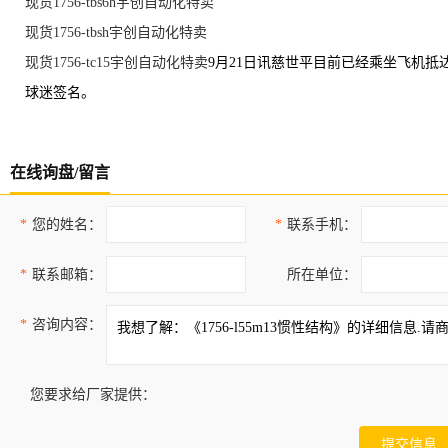
现货1756-tbs6h宇创自动化特卖
现货1756-tbsh宇创自动化特卖
现货1756-tc15宇创自动化特卖
9月21日讯慈世平目前已经乘坐飞机
球迷签名。
在线询盘/留言
*
您的姓名：
*
联系手机：
*
联系邮箱：
所在单位：
*
咨询内容：
您要求给厂家提供：