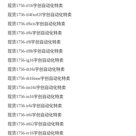
现货1756-if16宇创自动化特卖
现货1756-if4fxof2f宇创自动化特卖
现货1756-if6cis宇创自动化特卖
现货1756-if6i宇创自动化特卖
现货1756-if8宇创自动化特卖
现货1756-if8h宇创自动化特卖
现货1756-ig16宇创自动化特卖
现货1756-ih16i宇创自动化特卖
现货1756-ih16isoe宇创自动化特卖
现货1756-im16i宇创自动化特卖
现货1756-in16宇创自动化特卖
现货1756-ir6i宇创自动化特卖
现货1756-it6i宇创自动化特卖
现货1756-it6i2宇创自动化特卖
现货1756-iv16宇创自动化特卖