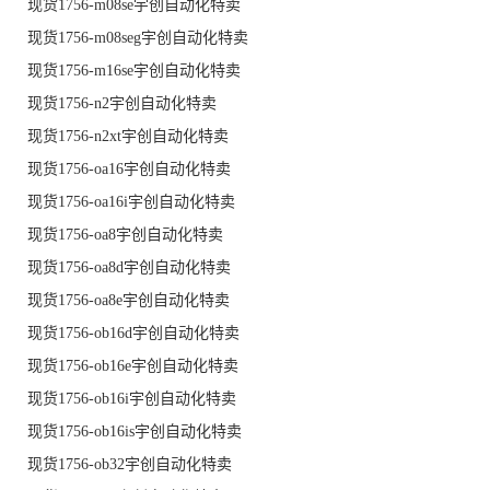
现货1756-m08se宇创自动化特卖
现货1756-m08seg宇创自动化特卖
现货1756-m16se宇创自动化特卖
现货1756-n2宇创自动化特卖
现货1756-n2xt宇创自动化特卖
现货1756-oa16宇创自动化特卖
现货1756-oa16i宇创自动化特卖
现货1756-oa8宇创自动化特卖
现货1756-oa8d宇创自动化特卖
现货1756-oa8e宇创自动化特卖
现货1756-ob16d宇创自动化特卖
现货1756-ob16e宇创自动化特卖
现货1756-ob16i宇创自动化特卖
现货1756-ob16is宇创自动化特卖
现货1756-ob32宇创自动化特卖