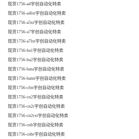
现货1756-a4宇创自动化特卖
现货1756-a4lxt宇创自动化特卖
现货1756-a5xt宇创自动化特卖
现货1756-a7宇创自动化特卖
现货1756-a7lxt宇创自动化特卖
现货1756-ba1宇创自动化特卖
现货1756-ba2宇创自动化特卖
现货1756-bata宇创自动化特卖
现货1756-batm宇创自动化特卖
现货1756-cfm宇创自动化特卖
现货1756-cn2宇创自动化特卖
现货1756-cn2r宇创自动化特卖
现货1756-cn2rxt宇创自动化特卖
现货1756-cnb宇创自动化特卖
现货1756-cnbr宇创自动化特卖