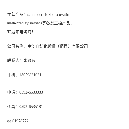
主营产品：schneider ,foxboro,ovatin,
allen-bradley,siemens等各类工控产品，
欢迎来电咨询！
公司名称：宇创自动化设备（福建）有限公司
联系人：张致远
手机：18059831031
电话：0592-6533083
传真：0592-6535181
qq:61978772