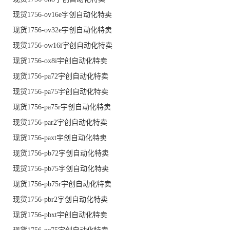
现货1756-ov16e宇创自动化特卖
现货1756-ov32e宇创自动化特卖
现货1756-ow16i宇创自动化特卖
现货1756-ox8i宇创自动化特卖
现货1756-pa72宇创自动化特卖
现货1756-pa75宇创自动化特卖
现货1756-pa75r宇创自动化特卖
现货1756-par2宇创自动化特卖
现货1756-paxt宇创自动化特卖
现货1756-pb72宇创自动化特卖
现货1756-pb75宇创自动化特卖
现货1756-pb75r宇创自动化特卖
现货1756-pbr2宇创自动化特卖
现货1756-pbxt宇创自动化特卖