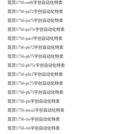
现货1756-ox8i宇创自动化特卖
现货1756-pa72宇创自动化特卖
现货1756-pa75宇创自动化特卖
现货1756-pa75r宇创自动化特卖
现货1756-par2宇创自动化特卖
现货1756-pb72宇创自动化特卖
现货1756-pb75宇创自动化特卖
现货1756-pb75r宇创自动化特卖
现货1756-pbr2宇创自动化特卖
现货1756-pc75宇创自动化特卖
现货1756-ph75宇创自动化特卖
现货1756-pls宇创自动化特卖
现货1756-psca2宇创自动化特卖
现货1756-rio宇创自动化特卖
现货1756-rm宇创自动化特卖