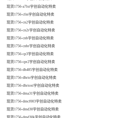
现货1756-a7lxt宇创自动化特卖
现货1756-cfm宇创自动化特卖
现货1756-cn2宇创自动化特卖
现货1756-cn2r宇创自动化特卖
现货1756-cnb宇创自动化特卖
现货1756-cnbr宇创自动化特卖
现货1756-cp3宇创自动化特卖
现货1756-cpr2宇创自动化特卖
现货1756-dh485宇创自动化特卖
现货1756-dhrio宇创自动化特卖
现货1756-dhrioxt宇创自动化特卖
现货1756-dma31宇创自动化特卖
现货1756-dmcf003宇创自动化特卖
现货1756-dmd30宇创自动化特卖
现货1756-dmd30k宇创自动化特卖