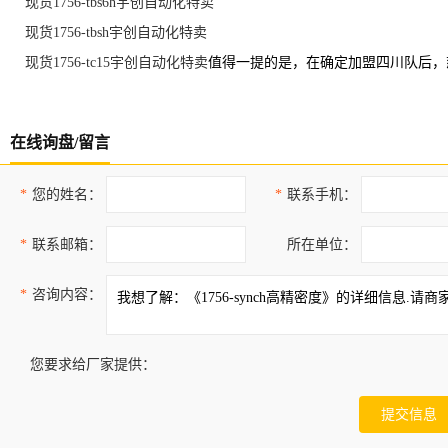
现货1756-tbs6h宇创自动化特卖
现货1756-tbsh宇创自动化特卖
现货1756-tc15宇创自动化特卖
值得一提的是，在确定加盟四川队后，
在线询盘/留言
*
您的姓名：
*
联系手机：
*
联系邮箱：
所在单位：
*
咨询内容：
您要求给厂家提供：