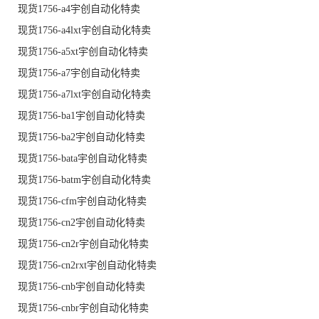
现货1756-a4宇创自动化特卖
现货1756-a4lxt宇创自动化特卖
现货1756-a5xt宇创自动化特卖
现货1756-a7宇创自动化特卖
现货1756-a7lxt宇创自动化特卖
现货1756-ba1宇创自动化特卖
现货1756-ba2宇创自动化特卖
现货1756-bata宇创自动化特卖
现货1756-batm宇创自动化特卖
现货1756-cfm宇创自动化特卖
现货1756-cn2宇创自动化特卖
现货1756-cn2r宇创自动化特卖
现货1756-cn2rxt宇创自动化特卖
现货1756-cnb宇创自动化特卖
现货1756-cnbr宇创自动化特卖