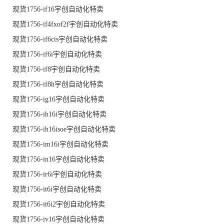
现货1756-if16宇创自动化特卖
现货1756-if4fxof2f宇创自动化特卖
现货1756-if6cis宇创自动化特卖
现货1756-if6i宇创自动化特卖
现货1756-if8宇创自动化特卖
现货1756-if8h宇创自动化特卖
现货1756-ig16宇创自动化特卖
现货1756-ih16i宇创自动化特卖
现货1756-ih16isoe宇创自动化特卖
现货1756-im16i宇创自动化特卖
现货1756-in16宇创自动化特卖
现货1756-ir6i宇创自动化特卖
现货1756-it6i宇创自动化特卖
现货1756-it6i2宇创自动化特卖
现货1756-iv16宇创自动化特卖