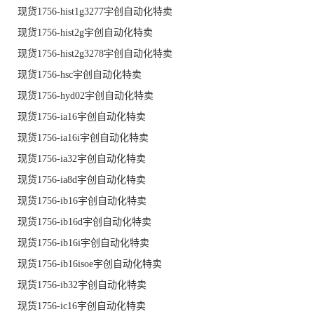
现货1756-hist1g3277宇创自动化特卖
现货1756-hist2g宇创自动化特卖
现货1756-hist2g3278宇创自动化特卖
现货1756-hsc宇创自动化特卖
现货1756-hyd02宇创自动化特卖
现货1756-ia16宇创自动化特卖
现货1756-ia16i宇创自动化特卖
现货1756-ia32宇创自动化特卖
现货1756-ia8d宇创自动化特卖
现货1756-ib16宇创自动化特卖
现货1756-ib16d宇创自动化特卖
现货1756-ib16i宇创自动化特卖
现货1756-ib16isoe宇创自动化特卖
现货1756-ib32宇创自动化特卖
现货1756-ic16宇创自动化特卖