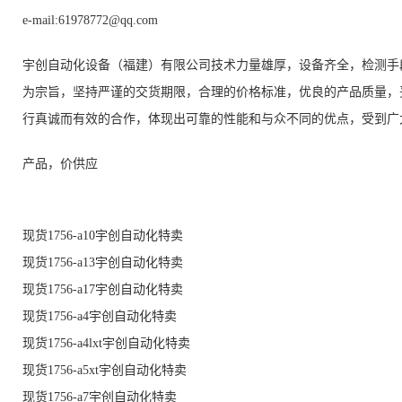
e-mail:
61978772@qq.com
宇创自动化设备（福建）有限公司技术力量雄厚，设备齐全，检测手
为宗旨，坚持严谨的交货期限，合理的价格标准，优良的产品质量，
行真诚而有效的合作，体现出可靠的性能和与众不同的优点，受到广
产品，价供应
现货1756-a10宇创自动化特卖
现货1756-a13宇创自动化特卖
现货1756-a17宇创自动化特卖
现货1756-a4宇创自动化特卖
现货1756-a4lxt宇创自动化特卖
现货1756-a5xt宇创自动化特卖
现货1756-a7宇创自动化特卖