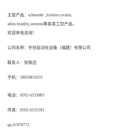
主营产品：schneider ,foxboro,ovatin,
allen-bradley,siemens等各类工控产品，
欢迎来电咨询！
公司名称：宇创自动化设备（福建）有限公司
联系人：张致远
手机：18059831031
电话：0592-6533083
传真：0592-6535181
qq:61978772