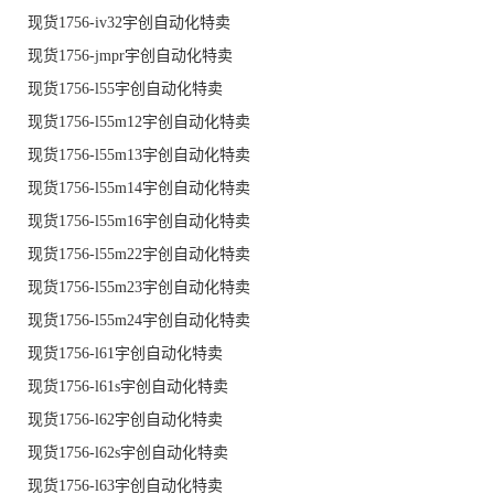
现货1756-iv32宇创自动化特卖
现货1756-jmpr宇创自动化特卖
现货1756-l55宇创自动化特卖
现货1756-l55m12宇创自动化特卖
现货1756-l55m13宇创自动化特卖
现货1756-l55m14宇创自动化特卖
现货1756-l55m16宇创自动化特卖
现货1756-l55m22宇创自动化特卖
现货1756-l55m23宇创自动化特卖
现货1756-l55m24宇创自动化特卖
现货1756-l61宇创自动化特卖
现货1756-l61s宇创自动化特卖
现货1756-l62宇创自动化特卖
现货1756-l62s宇创自动化特卖
现货1756-l63宇创自动化特卖