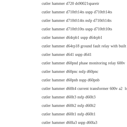
cutler hammer d720 ds90021spareir
cutler hammer d710tft14ts uspp d710tft14ts
cutler hammer d710tft14ts nsfp d710tft14ts
cutler hammer d710tft10ts uspp d710tft10ts
cutler hammer d64rpb1 uspp d64rpb1
cutler hammer d64rp18 ground fault relay with buil
cutler hammer d641 uspp d641
cutler hammer d60pnd phase monitoring relay 600v
cutler hammer d60pnc nsfp d60pnc
cutler hammer d60pnb nspp d60pnb
cutler hammer d60lt4 current transformer 600v a2 lo
cutler hammer d60lt3 nsfp d60lt3
cutler hammer d60lt2 nsfp d60lt2
cutler hammer d60lt1 nsfp d60lt1
cutler hammer d60la3 uspp d60la3