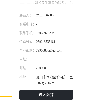
------------ 凯发天生赢家的联系方式 -
-----------
联系人：
易工（先生）
联系电话：
-
联系手机：
18065920203
传真号码：
0592-6535181
企业邮箱：
79903836@qq.com
网址：
邮编：
200000
地址：
厦门市海沧区沧湖东一里
502号2502室
进入商铺