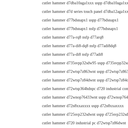
cutler hammer d7dba10aga1xxx uspp d7dba10aga1x
cutler hammer d7d series touch panel d7dba12aga1x
cutler hammer d77bdsnapx1 uspp d77bdsnapx1
cutler hammer d77bdsnapx1 nsfp d77bdsnapx1
cutler hammer d77a-rq8 nsfp d77arq8
cutler hammer d77a-di8-dq8 nsfp d77adi8dq8
cutler hammer d77a-di8 nsfp d77adi8
cutler hammer d735svpp32sdw95 uspp d735svpp32
cutler hammer d72wtsp7z863wnt uspp d72wtsp7z86
cutler hammer d72wtsp7z84dwnt uspp d72wtsp7z84
cutler hammer d72wtsp364hdnpc d720 industrial co
cutler hammer d72wnop76433wnt uspp d72wnop76
cutler hammer d72n8xxaxxxx uspp d72n8xxaxxxx
cutler hammer d725svp232sdwnt uspp d725svp232s
cutler hammer d720 industrial pc d72wtsp7z86dwnt