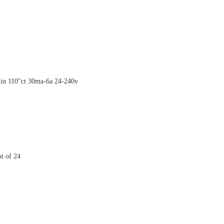
t in 110"ct 30ma-6a 24-240v
t of 24