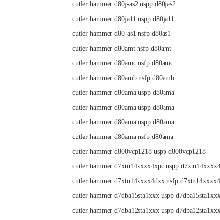
cutler hammer d80j-as2 nspp d80jas2
cutler hammer d80ja11 uspp d80ja11
cutler hammer d80-as1 nsfp d80as1
cutler hammer d80amt nsfp d80amt
cutler hammer d80amc nsfp d80amc
cutler hammer d80amb nsfp d80amb
cutler hammer d80ama uspp d80ama
cutler hammer d80ama uspp d80ama
cutler hammer d80ama nspp d80ama
cutler hammer d80ama nsfp d80ama
cutler hammer d800vcp1218 uspp d800vcp1218
cutler hammer d7xtn14xxxx4xpc uspp d7xtn14xxxx
cutler hammer d7xtn14xxxx4dxx nsfp d7xtn14xxxx
cutler hammer d7dba15sta1xxx uspp d7dba15sta1xx
cutler hammer d7dba12sta1xxx uspp d7dba12sta1xx