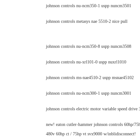
johnson controls nu-ncm350-1 uspp nuncm3501
johnson controls metasys nae 5510-2 nice pull
johnson controls nu-ncm350-8 uspp nuncm3508
johnson controls nu-xrl101-0 uspp nuxrl1010
johnson controls ms-nae4510-2 uspp msnae45102
johnson controls nu-ncm300-1 uspp nuncm3001
johnson controls electric motor variable speed drive
new! eaton cutler-hammer johnson controls 60hp/75h
480v 60hp ct / 75hp vt svx9000 w/inblidisconnect!