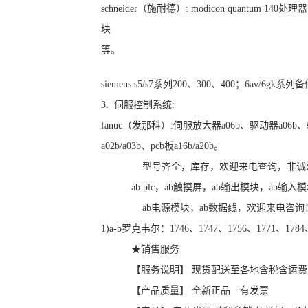
schneider（施耐德）: modicon quantum 
块
等。
siemens:s5/s7系列200、300、400；6av/6gk系
3. 伺服控制系统:
fanuc（发那科）:伺服放大器a06b、驱动器a06
a02b/a03b、pcb板a16b/a20b。
型号齐全，库存，欢迎来电查询，非诚
ab plc，ab触摸屏，ab输出模块，ab输入
ab电源模块，ab数据线，欢迎来电咨询
1)a-b罗克韦尔：1746、1747、1756、1771、17
★销售服务
【服务说明】 现货配送至各地含税含运费
【产品质量】 全新正品 有发票