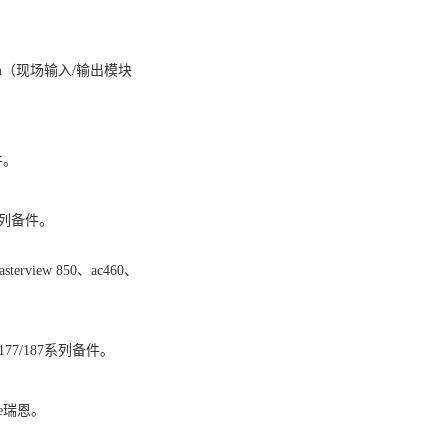
统：fbm（现场输入/输出模块
备件。
00系列备件。
asterview 850、ac460、
72/177/187系列备件。
iance瑞恩。