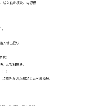
140处理器、输入输出模块、电源模
列备件。
b、输入输出模块
勿扰！
模块，ab控制模块，
！！！
84、1785等系列plc和2711系列触摸屏;