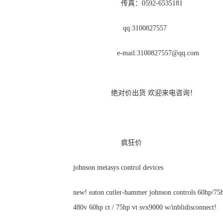
传真：0592-6535181
qq:3100827557
e-mail:
3100827557@qq.com
绝对价出货 欢迎来电咨询！
疯狂价
johnson metasys control devices
new! eaton cutler-hammer johnson controls 60hp/75h
480v 60hp ct / 75hp vt svx9000 w/inblidisconnect!