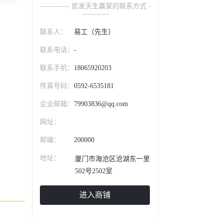
------------ 凯发天生赢家的联系方式 -
-----------
联系人：
易工（先生）
联系电话：
-
联系手机：
18065920203
传真号码：
0592-6535181
企业邮箱：
79903836@qq.com
网址：
邮编：
200000
地址：
厦门市海沧区沧湖东一里
502号2502室
进入商铺