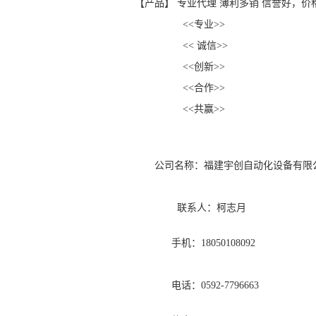
【产品】 专业代理 薄利多销 信誉好，价
<<专业>>
<< 诚信>>
<<创新>>
<<合作>>
<<共赢>>
公司名称：福建宇创自动化设备有限
联系人：柯志月
手机：18050108092
电话：0592-7796663