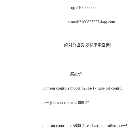
qq:3100827557
e-mail:
3100827557@qq.com
绝对价出货 欢迎来电咨询！
疯狂价
johnson controls model p28aa-17 lube oil control
new johnson controls 809 3"
johnson controls t-5800-4 receiver controllers, new!