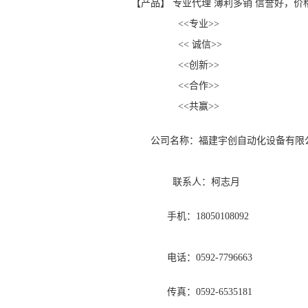
【产品】 专业代理 薄利多销 信誉好，价
<<专业>>
<< 诚信>>
<<创新>>
<<合作>>
<<共赢>>
公司名称：福建宇创自动化设备有限
联系人：柯志月
手机：18050108092
电话：0592-7796663
传真：0592-6535181