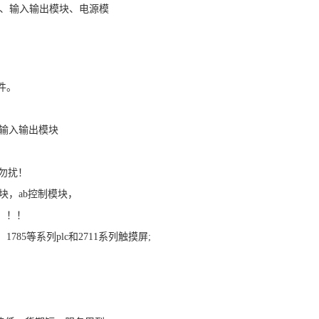
140处理器、输入输出模块、电源模
列备件。
b、输入输出模块
勿扰！
模块，ab控制模块，
！！！
84、1785等系列plc和2711系列触摸屏;