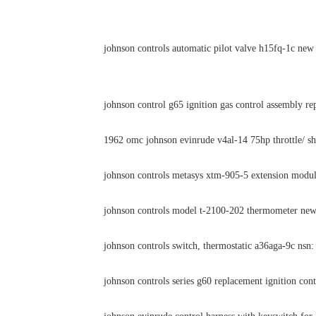
johnson controls automatic pilot valve h15fq-1c new
johnson control g65 ignition gas control assembly 
1962 omc johnson evinrude v4al-14 75hp throttle/ sh
johnson controls metasys xtm-905-5 extension modu
johnson controls model t-2100-202 thermometer ne
johnson controls switch, thermostatic a36aga-9c ns
johnson controls series g60 replacement ignition con