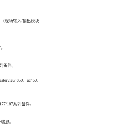
统：fbm（现场输入/输出模块
备件。
00系列备件。
asterview 850、ac460、
72/177/187系列备件。
iance瑞恩。