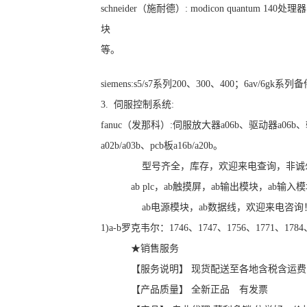
schneider（施耐德）: modicon quantum 
块
等。
siemens:s5/s7系列200、300、400；6av/6gk系
3. 伺服控制系统:
fanuc（发那科）:伺服放大器a06b、驱动器a06
a02b/a03b、pcb板a16b/a20b。
型号齐全，库存，欢迎来电查询，非诚
ab plc，ab触摸屏，ab输出模块，ab输入
ab电源模块，ab数据线，欢迎来电咨询
1)a-b罗克韦尔：1746、1747、1756、1771、17
★销售服务
【服务说明】 现货配送至各地含税含运费
【产品质量】 全新正品 有发票