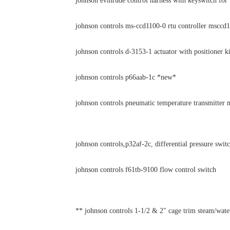
johnson evinrude control harness with keyswitch for 
johnson controls ms-ccd1100-0 rtu controller msccd
johnson controls d-3153-1 actuator with positioner ki
johnson controls p66aab-1c *new*
johnson controls pneumatic temperature transmitter
johnson controls,p32af-2c, differential pressure swit
johnson controls f61tb-9100 flow control switch
** johnson controls 1-1/2 & 2" cage trim steam/wate