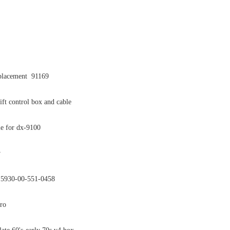
replacement 91169
ift control box and cable
le for dx-9100
w
n: 5930-00-551-0458
tro