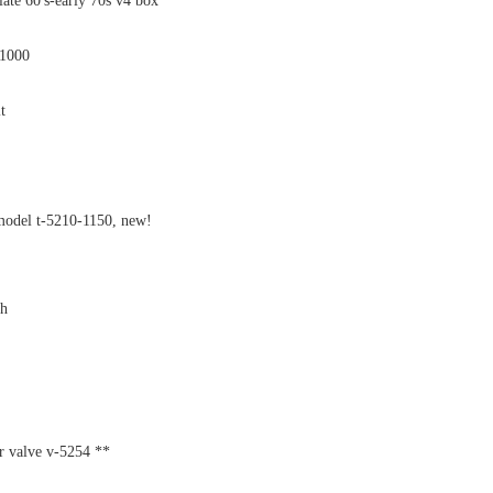
late 60's-early 70s v4 box
11000
t
 model t-5210-1150, new!
ch
r valve v-5254 **