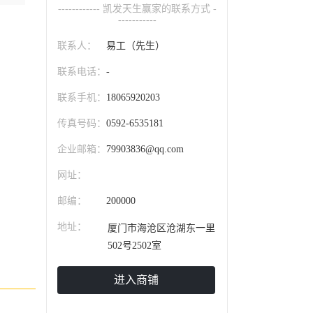
------------ 凯发天生赢家的联系方式 -
-----------
联系人：
易工（先生）
联系电话：
-
联系手机：
18065920203
传真号码：
0592-6535181
企业邮箱：
79903836@qq.com
网址：
邮编：
200000
地址：
厦门市海沧区沧湖东一里
502号2502室
进入商铺