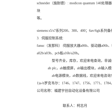
schneider（施耐德）: modicon quantum 
块
等。
siemens:s5/s7系列200、300、400；6av/6gk系
3. 伺服控制系统:
fanuc（发那科）:伺服放大器a06b、驱动器a06
a02b/a03b、pcb板a16b/a20b。
型号齐全，库存，欢迎来电查询，非诚
ab plc，ab触摸屏，ab输出模块，ab输入
ab电源模块，ab数据线，欢迎来电咨询
1)a-b罗克韦尔：1746、1747、1756、1771、17
公司名称：福建宇创自动化设备有限公司
联系人：柯志月