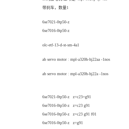
带刹车，数量1
6se7021-0tp50-z
6se7016-0tp50-z
olc-etf-13-d-st-sm-4a1
ab servo motor : mpl-a320h-hj22aa -1nos
ab servo motor : mpl-a320h-hj22a -1nos
6se7021-0tp50-z z=c23=g91
6se7016-0tp50-z z=c23 g91
6se7016-0tp50-z z=c23 g91 f01
6se7016-0tp50-z z=g91