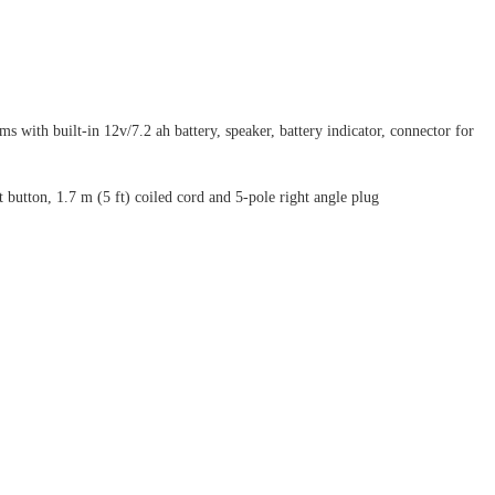
s with built-in 12v/7.2 ah battery, speaker, battery indicator, connector for
button, 1.7 m (5 ft) coiled cord and 5-pole right angle plug