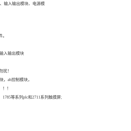
140处理器、输入输出模块、电源模
列备件。
b、输入输出模块
勿扰！
模块，ab控制模块，
！！！
84、1785等系列plc和2711系列触摸屏;