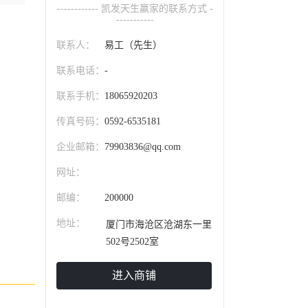
------------ 凯发天生赢家的联系方式 -
-----------
联系人：
易工（先生）
联系电话：
-
联系手机：
18065920203
传真号码：
0592-6535181
企业邮箱：
79903836@qq.com
网址：
邮编：
200000
地址：
厦门市海沧区沧湖东一里
502号2502室
进入商铺