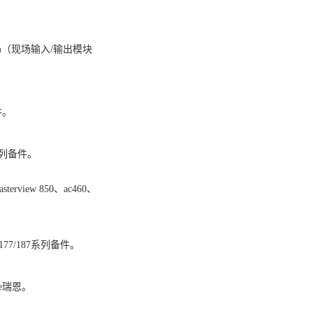
统：fbm（现场输入/输出模块
备件。
00系列备件。
asterview 850、ac460、
72/177/187系列备件。
iance瑞恩。