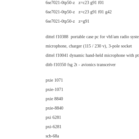
6se7021-0tp50-z z=c23 g91 f01
6se7021-0tp50-z z=c23 g91 f01 g42
6se7021-0tp50-z z=g91
dittel f10388 portable case pc for vhf/am radio system
microphone, charger (115 / 230 v), 3-pole socket
dittel f10041 dynamic hand-held microphone with ptt 
ditb f10350 fsg 2t - avionics transceiver
pxie 1071
pxie-1071
pxie 8840
pxie-8840
pxi 6281
pxi-6281
scb-68a