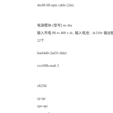
shc68-68-epm cable (2m)
电源模块-[型号]:ur-sha
输入市电:88 to 400 v dc, 输入电池：dc110v 输
12个
6se6440-2ud31-8da1
cvs100h-ma6.3
c825l6
cp-ipc
cpo-spc