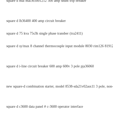
square d mal mal365001212 500 amp shunt trip breaker
square d lh36400 400 amp circuit breaker
square d 75 kva 75s3h single phase transber (tra2411)
square d sy/max 8 channel thermocouple input module 8030 rim126 8191
square d i-line circuit breaker 600 amp 600v 3 pole pja36060
new square-d combination starter, model 8538-sda21v02asx11 3 pole, non-
square d c3600 data panel # c-3600 operator interface