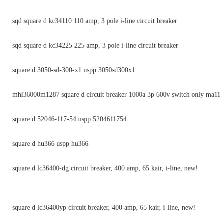
sqd square d kc34110 110 amp, 3 pole i-line circuit breaker
sqd square d kc34225 225 amp, 3 pole i-line circuit breaker
square d 3050-sd-300-x1 uspp 3050sd300x1
mhl36000m1287 square d circuit breaker 1000a 3p 600v switch only ma
square d 52046-117-54 uspp 5204611754
square d hu366 uspp hu366
square d lc36400-dg circuit breaker, 400 amp, 65 kair, i-line, new!
square d lc36400yp circuit breaker, 400 amp, 65 kair, i-line, new!