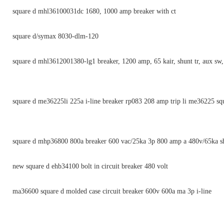
square d mhl36100031dc 1680, 1000 amp breaker with ct
square d/symax 8030-dlm-120
square d mhl3612001380-lg1 breaker, 1200 amp, 65 kair, shunt tr, aux sw,
square d me36225li 225a i-line breaker rp083 208 amp trip li me36225 sq
square d mhp36800 800a breaker 600 vac/25ka 3p 800 amp a 480v/65ka sh
new square d ehb34100 bolt in circuit breaker 480 volt
ma36600 square d molded case circuit breaker 600v 600a ma 3p i-line