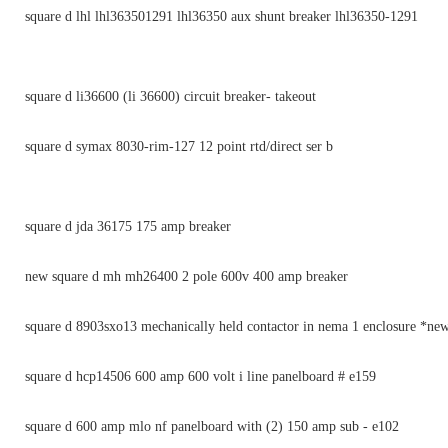
square d lhl lhl363501291 lhl36350 aux shunt breaker lhl36350-1291
square d li36600 (li 36600) circuit breaker- takeout
square d symax 8030-rim-127 12 point rtd/direct ser b
square d jda 36175 175 amp breaker
new square d mh mh26400 2 pole 600v 400 amp breaker
square d 8903sxo13 mechanically held contactor in nema 1 enclosure *ne
square d hcp14506 600 amp 600 volt i line panelboard # e159
square d 600 amp mlo nf panelboard with (2) 150 amp sub - e102