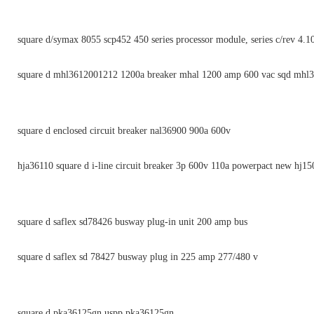
square d/symax 8055 scp452 450 series processor module, series c/rev 4.1
square d mhl3612001212 1200a breaker mhal 1200 amp 600 vac sqd mhl
square d enclosed circuit breaker nal36900 900a 600v
hja36110 square d i-line circuit breaker 3p 600v 110a powerpact new hj15
square d saflex sd78426 busway plug-in unit 200 amp bus
square d saflex sd 78427 busway plug in 225 amp 277/480 v
square d pka36125gn uspp pka36125gn