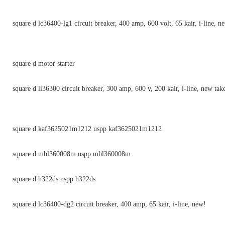
square d lc36400-lg1 circuit breaker, 400 amp, 600 volt, 65 kair, i-line, n
square d motor starter
square d li36300 circuit breaker, 300 amp, 600 v, 200 kair, i-line, new tak
square d kaf3625021m1212 uspp kaf3625021m1212
square d mhl360008m uspp mhl360008m
square d h322ds nspp h322ds
square d lc36400-dg2 circuit breaker, 400 amp, 65 kair, i-line, new!