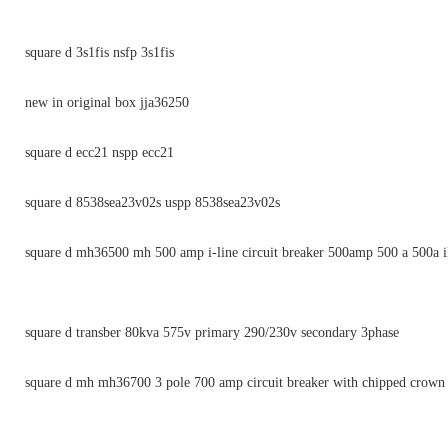
square d 3s1fis nsfp 3s1fis
new in original box jja36250
square d ecc21 nspp ecc21
square d 8538sea23v02s uspp 8538sea23v02s
square d mh36500 mh 500 amp i-line circuit breaker 500amp 500 a 500a i
square d transber 80kva 575v primary 290/230v secondary 3phase
square d mh mh36700 3 pole 700 amp circuit breaker with chipped crown