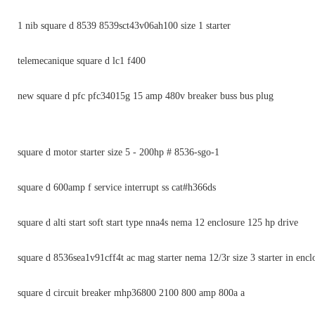
1 nib square d 8539 8539sct43v06ah100 size 1 starter
telemecanique square d lc1 f400
new square d pfc pfc34015g 15 amp 480v breaker buss bus plug
square d motor starter size 5 - 200hp # 8536-sgo-1
square d 600amp f service interrupt ss cat#h366ds
square d alti start soft start type nna4s nema 12 enclosure 125 hp drive
square d 8536sea1v91cff4t ac mag starter nema 12/3r size 3 starter in encl
square d circuit breaker mhp36800 2100 800 amp 800a a