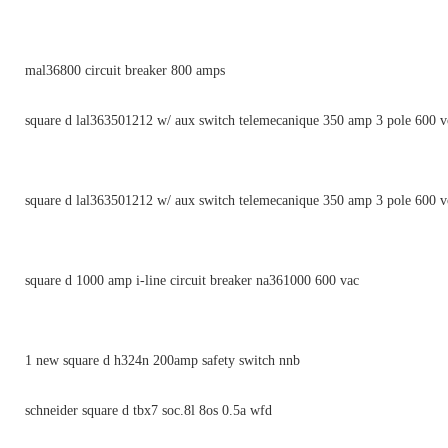
mal36800 circuit breaker 800 amps
square d lal363501212 w/ aux switch telemecanique 350 amp 3 pole 600 v
square d lal363501212 w/ aux switch telemecanique 350 amp 3 pole 600 v
square d 1000 amp i-line circuit breaker na361000 600 vac
1 new square d h324n 200amp safety switch nnb
schneider square d tbx7 soc.8l 8os 0.5a wfd