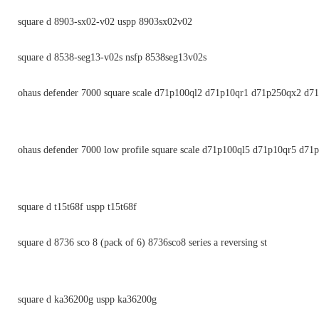
square d 8903-sx02-v02 uspp 8903sx02v02
square d 8538-seg13-v02s nsfp 8538seg13v02s
ohaus defender 7000 square scale d71p100ql2 d71p10qr1 d71p250qx2 d7
ohaus defender 7000 low profile square scale d71p100ql5 d71p10qr5 d71
square d t15t68f uspp t15t68f
square d 8736 sco 8 (pack of 6) 8736sco8 series a reversing st
square d ka36200g uspp ka36200g