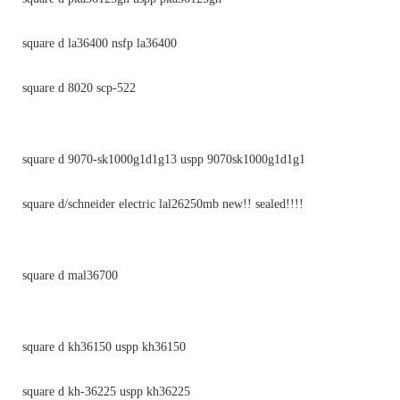
square d la36400 nsfp la36400
square d 8020 scp-522
square d 9070-sk1000g1d1g13 uspp 9070sk1000g1d1g1
square d/schneider electric lal26250mb new!! sealed!!!!
square d mal36700
square d kh36150 uspp kh36150
square d kh-36225 uspp kh36225