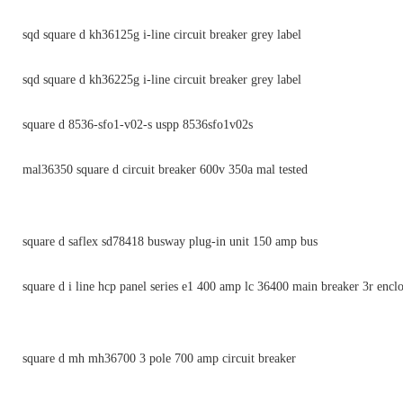
sqd square d kh36125g i-line circuit breaker grey label
sqd square d kh36225g i-line circuit breaker grey label
square d 8536-sfo1-v02-s uspp 8536sfo1v02s
mal36350 square d circuit breaker 600v 350a mal tested
square d saflex sd78418 busway plug-in unit 150 amp bus
square d i line hcp panel series e1 400 amp lc 36400 main breaker 3r encl
square d mh mh36700 3 pole 700 amp circuit breaker