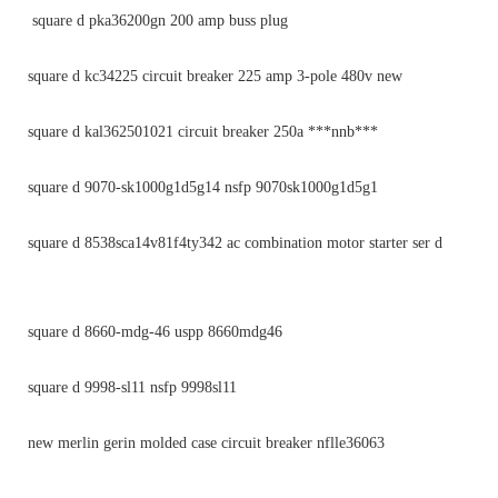
square d pka36200gn 200 amp buss plug
square d kc34225 circuit breaker 225 amp 3-pole 480v new
square d kal362501021 circuit breaker 250a ***nnb***
square d 9070-sk1000g1d5g14 nsfp 9070sk1000g1d5g1
square d 8538sca14v81f4ty342 ac combination motor starter ser d
square d 8660-mdg-46 uspp 8660mdg46
square d 9998-sl11 nsfp 9998sl11
new merlin gerin molded case circuit breaker nflle36063