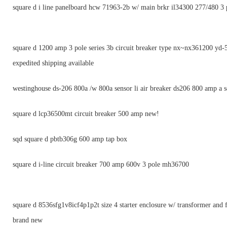
square d i line panelboard hcw 71963-2b w/ main brkr il34300 277/480 3 
square d 1200 amp 3 pole series 3b circuit breaker type nx~nx361200 yd-
expedited shipping available
westinghouse ds-206 800a /w 800a sensor li air breaker ds206 800 amp a s
square d lcp36500mt circuit breaker 500 amp new!
sqd square d pbtb306g 600 amp tap box
square d i-line circuit breaker 700 amp 600v 3 pole mh36700
square d 8536sfg1v8icf4p1p2t size 4 starter enclosure w/ transformer and 
brand new