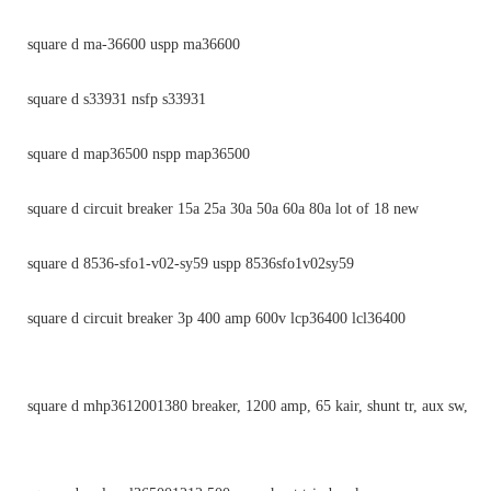
square d ma-36600 uspp ma36600
square d s33931 nsfp s33931
square d map36500 nspp map36500
square d circuit breaker 15a 25a 30a 50a 60a 80a lot of 18 new
square d 8536-sfo1-v02-sy59 uspp 8536sfo1v02sy59
square d circuit breaker 3p 400 amp 600v lcp36400 lcl36400
square d mhp3612001380 breaker, 1200 amp, 65 kair, shunt tr, aux sw,