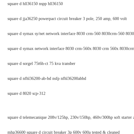
square d hll36150 nspp hll36150
square d jja36250 powerpact circuit breaker 3 pole, 250 amp, 600 volt
square d symax sy/net network interface 8030 crm-560 8030crm-560 803
square d symax network interface 8030 crm-560x 8030 crm 560x 8030cr
square d sorgel 75t6h-ct 75 kva transber
square d nfhl36200-ab-bd nsfp nfhl36200abbd
square d 8020 scp-312
square d telemecanique 208v/125hp, 230v/150hp, 460v/300hp soft starter 
mhp36600 square d circuit breaker 3p 600v 600a tested & cleaned