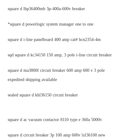
square d lhp36400mb 3p-400a-600v breaker
*square d powerlogic system manager one to one
square d i-line panelboard 400 amp cat# hcn2354-4m
sqd square d kc34150 150 amp, 3 pole i-line circuit breaker
square d ma3800f circuit breaker 600 amp 600 v 3 pole
expedited shipping available
sealed square d khl36150 circuit breaker
square d ac vacuum contactor 8110 type e 360a 5000v
square d circuit breaker 3p 100 amp 600v lxl36100 new