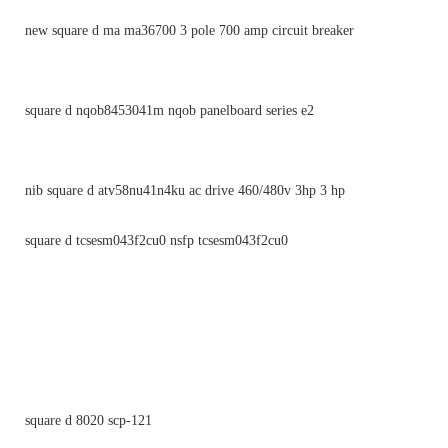
new square d ma ma36700 3 pole 700 amp circuit breaker
square d nqob8453041m nqob panelboard series e2
nib square d atv58nu41n4ku ac drive 460/480v 3hp 3 hp
square d tcsesm043f2cu0 nsfp tcsesm043f2cu0
square d 8020 scp-121