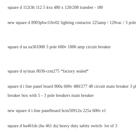
square d 112t3h 112.5 kva 480 x 120/208 transber - t80
new square d 8903pbw11bv02 lighting contactor 225amp / 120vac / 3 pole
square d na na361000 3 pole 600v 1000 amp circuit breaker
square d sy/max 8030-crm275 *factory sealed*
square d i line panel board 800a 600v 480/277 48 circuit main breaker 3 p
breaker box with 5 - 3 pole breakers main breaker
new square d i-line panelboard hcm50912n 225a 600v e1
square d hu461ds (hu 461 ds) heavy duty safety switch- lot of 3