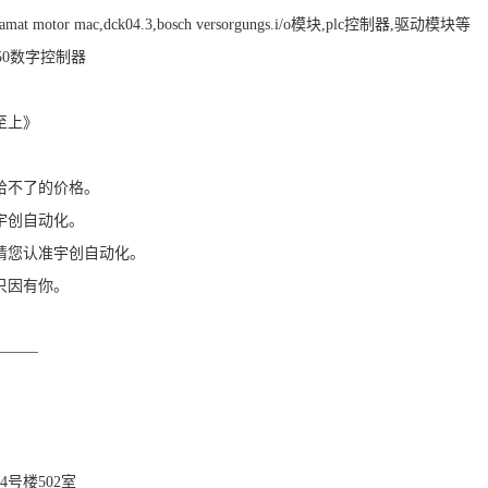
motor mac,dck04.3,bosch versorgungs.i/o模块,plc控制器,驱动模块等
150数字控制器
至上》
给不了的价格。
宇创自动化。
请您认准宇创自动化。
只因有你。
———
号楼502室