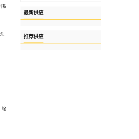
制系
最新供应
询。
推荐供应
、输