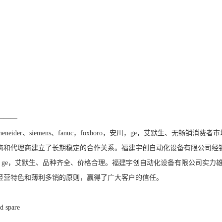
———
ider、siemens、fanuc，foxboro，安川，ge，艾默生、无畅销消费者
商和代理商建立了长期稳定的合作关系。福建宇创自动化设备有限公司经
foxboro，安川，ge，艾默生、品种齐全、价格合理。福建宇创自动化设备有限公司实力
经营特色和薄利多销的原则，赢得了广大客户的信任。
d spare