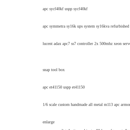
apc sycf40kf uspp sycf40kf
apc symmetra sy16k ups system sy16kva refurbished
lucent adax apc7 ss7 controller 2x 500mhz xeon serv
snap tool box
apc et41150 uspp et41150
1/6 scale custom handmade all metal m113 apc armor
enlarge