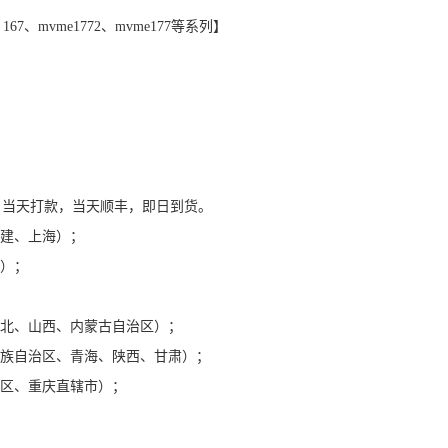
 167、mvme1772、mvme177等系列】
格合理，当天打款，当天顺丰，即日到货。
福建、上海）；
南）；
；
河北、山西、内蒙古自治区）；
尔族自治区、青海、陕西、甘肃）；
治区、重庆直辖市）；