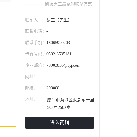
------------ 凯发天生赢家的联系方式 -
-----------
联系人：
易工（先生）
联系电话：
-
联系手机：
18065920203
传真号码：
0592-6535181
企业邮箱：
79903836@qq.com
网址：
邮编：
200000
地址：
厦门市海沧区沧湖东一里
502号2502室
进入商铺