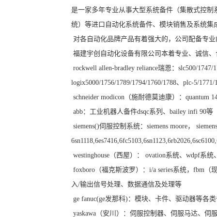
是一家多年专业从事大型系统备件（集散式控制
统）等进口自动化系统备件、模块销售及系统集
对各自动化品牌产品有着强大的，公司配备专业
福建宇创自动化设备有限公司本着专业、诚信、
rockwell allen-bradley reliance瑞恩：slc500/1747
logix5000/1756/1789/1794/1760/1788、plc-5/1771
schneider modicon（施耐德莫迪康）：quan
abb：工业机器人备件dsqc系列、bailey infi 90等
siemens()伺服控制系统：siemens moore， siemens 
6sn1118,6es7416,6fc5103,6sn1123,6rb2026,6sc610
westinghouse（西屋）： ovation系统、wdpf系统、w
foxboro（福克斯波罗）：i/a series系
入/输出信号处理、数据通信及处理等
ge fanuc(ge发那科)：模块、卡件、驱动器等各
yaskawa（安川）：伺服控制器、伺服马达、伺