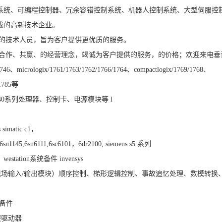
系统、可编程控制器、冗余容错控制系统、机器人控制系统、大型伺服控
成的高新技术企业。
的技术人员，旨为客户提供更优质的服务。
合作、共赢、的经营理念，竭诚为客户提供的服务，的价格；欢迎来电垂
/1746、micrologix/1761/1763/1762/1766/1764、compactlogix/1769/1768、
/1785等
tum 140系列处理器、控制卡、电源模块等 l
simatic c1，
0,6sn1145,6sn6111,6sc6101，6dr2100, siemens s5 系列
estation系统备件 invensys
统，fbm（现场输入/输出模块）顺序控制、梯形逻辑控制、事故追忆处理、数模转换
类备件
服驱动器