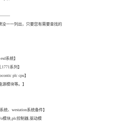
———
牌没一一列出，只要您有需要查找的
ex esd系统】
列,1771系列】
contic plc cpu】
,电源模块等。】
f系统、westation系统备件】
，i/o模块,plc控制器,驱动模