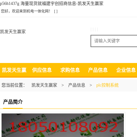
p56h1437g 海量现货就福建宇创招商信息-凯发天生赢家
您好，欢迎来到机电一体化网！
[ ]
| | | |
凯发天生赢家
搜索
凯发天生赢
供应信息
求购信息
产品信息
企业信息
家
您当前位置：
凯发天生赢家
>
产品信息
>
plc控制系统
产品简介