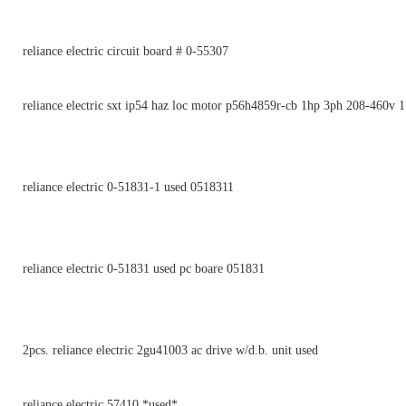
reliance electric circuit board # 0-55307
reliance electric sxt ip54 haz loc motor p56h4859r-cb 1hp 3ph 208-460v
reliance electric 0-51831-1 used 0518311
reliance electric 0-51831 used pc boare 051831
2pcs. reliance electric 2gu41003 ac drive w/d.b. unit used
reliance electric 57410 *used*