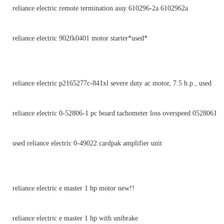
reliance electric remote termination assy 610296-2a 6102962a
reliance electric 902fk0401 motor starter*used*
reliance electric p2165277c-841xl severe duty ac motor, 7.5 h.p., used
reliance electric 0-52806-1 pc board tachometer loss overspeed 0528061
used reliance electric 0-49022 cardpak amplifier unit
reliance electric e master 1 hp motor new!!
reliance electric e master 1 hp with unibrake