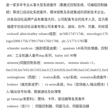
是一家多年专业从事大型系统备件（集散式控制系统、可编程控制器
统）等进口自动化系统备件、模块销售及系统集成的高新技术企业。
对各自动化品牌产品有着强大的，公司配备专业的技术人员，旨为
福建宇创自动化设备有限公司本着专业、诚信、合作、共赢、的经营
rockwell allen-bradley reliance瑞恩：slc500/1747/1746、micrologix/17
logix5000/1756/1789/1794/1760/1788、plc-5/1771/1785等
schneider modicon（施耐德莫迪康）：quantum 140系列处理器、
abb：工业机器人备件dsqc系列、bailey infi 90等
siemens()伺服控制系统：siemens moore， siemens simatic c1，
6sn1118,6es7416,6fc5103,6sn1123,6rb2026,6sc6100,6sn1145,6sn6111,6
westinghouse（西屋）： ovation系统、wdpf系统、westation系统备件 in
foxboro（福克斯波罗）：i/a series系统，fbm（现场输入
入/输出信号处理、数据通信及处理等
ge fanuc(ge发那科)：模块、卡件、驱动器等各类备件
yaskawa（安川）：伺服控制器、伺服马达、伺服驱动器