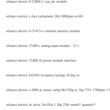
reliance electric 0-52860-2 vsac plc module
reliance electric c-face tachometer 50v/1000rpm re-045
reliance electric 0-57413-e common memory module
reliance electric 57409-c analog input module - 15 v
reliance electric 57408-1b power module interface
reliance electric 610293-5a battery backup 10 day tri
reliance electric s-2000 ac motor cat#p14h1703p-tx 1hp 575v 1700rpm 1.
reliance electric dc drive 14c102u 1.5hp 230v tested!! quantity!!