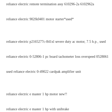
reliance electric remote termination assy 610296-2a 6102962a
reliance electric 902fk0401 motor starter*used*
reliance electric p2165277c-841xl severe duty ac motor, 7.5 h.p., used
reliance electric 0-52806-1 pc board tachometer loss overspeed 0528061
used reliance electric 0-49022 cardpak amplifier unit
reliance electric e master 1 hp motor new!!
reliance electric e master 1 hp with unibrake