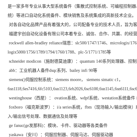
是一家多年专业从事大型系统备件（集散式控制系统、可编程控制器
统）等进口自动化系统备件、模块销售及系统集成的高新技术企业。
对各自动化品牌产品有着强大的，公司配备专业的技术人员，旨为
福建宇创自动化设备有限公司本着专业、诚信、合作、共赢、的经营
rockwell allen-bradley reliance瑞恩：slc500/1747/1746、micrologix/17
logix5000/1756/1789/1794/1760/1788、plc-5/1771/1785等
schneider modicon（施耐德莫迪康）：quantum 140系列处理器、
abb：工业机器人备件dsqc系列、bailey infi 90等
siemens()伺服控制系统：siemens moore， siemens simatic c1，
6sn1118,6es7416,6fc5103,6sn1123,6rb2026,6sc6100,6sn1145,6sn6111,6
westinghouse（西屋）： ovation系统、wdpf系统、westation系统备件 in
foxboro（福克斯波罗）：i/a series系统，fbm（现场输入
入/输出信号处理、数据通信及处理等
ge fanuc(ge发那科)：模块、卡件、驱动器等各类备件
yaskawa（安川）：伺服控制器、伺服马达、伺服驱动器