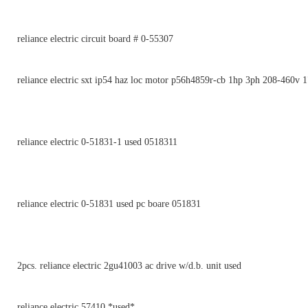
reliance electric circuit board # 0-55307
reliance electric sxt ip54 haz loc motor p56h4859r-cb 1hp 3ph 208-460v
reliance electric 0-51831-1 used 0518311
reliance electric 0-51831 used pc boare 051831
2pcs. reliance electric 2gu41003 ac drive w/d.b. unit used
reliance electric 57410 *used*