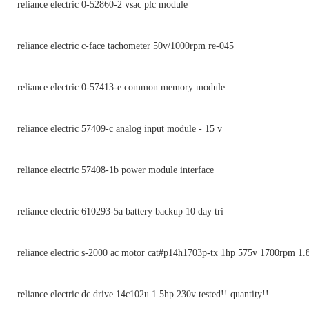
reliance electric 0-52860-2 vsac plc module
reliance electric c-face tachometer 50v/1000rpm re-045
reliance electric 0-57413-e common memory module
reliance electric 57409-c analog input module - 15 v
reliance electric 57408-1b power module interface
reliance electric 610293-5a battery backup 10 day tri
reliance electric s-2000 ac motor cat#p14h1703p-tx 1hp 575v 1700rpm 1.
reliance electric dc drive 14c102u 1.5hp 230v tested!! quantity!!