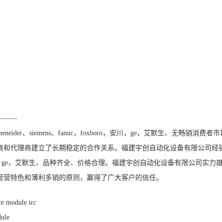
———
ider、siemens、fanuc，foxboro，安川，ge，艾默生、无畅销消费者
商和代理商建立了长期稳定的合作关系。福建宇创自动化设备有限公司经
foxboro，安川，ge，艾默生、品种齐全、价格合理。福建宇创自动化设备有限公司实力
经营特色和薄利多销的原则，赢得了广大客户的信任。
ce module irc
dule