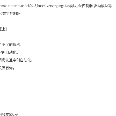
motor mac,dck04.3,bosch versorgungs.i/o模块,plc控制器,驱动模块等
150数字控制器
至上》
给不了的价格。
宇创自动化。
请您认准宇创自动化。
只因有你。
———
号楼502室