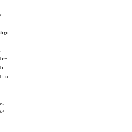
y
th gn
2
l tim
l tim
l tim
i/f
i/f