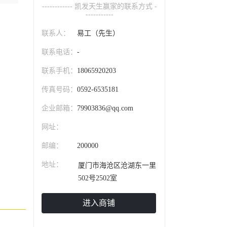
------------ 凯发天生赢家的联系方式 -
-----------
联系人：
易工（先生）
联系电话：
-
联系手机：
18065920203
传真号码：
0592-6535181
企业邮箱：
79903836@qq.com
网址：
邮编：
200000
地址：
厦门市海沧区沧湖东一里
502号2502室
进入商铺