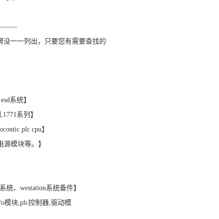
———
牌没一一列出，只要您有需要查找的
ex esd系统】
列,1771系列】
contic plc cpu】
,电源模块等。】
f系统、westation系统备件】
，i/o模块,plc控制器,驱动模