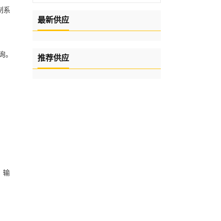
制系
最新供应
询。
推荐供应
、输