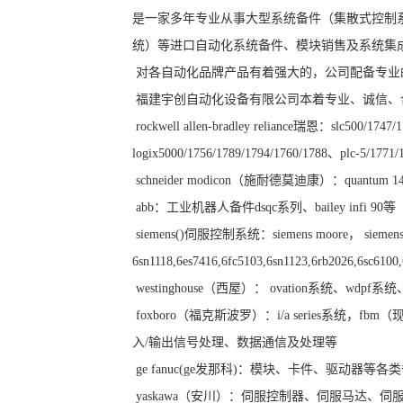
是一家多年专业从事大型系统备件（集散式控制
统）等进口自动化系统备件、模块销售及系统集
对各自动化品牌产品有着强大的，公司配备专业
福建宇创自动化设备有限公司本着专业、诚信、
rockwell allen-bradley reliance瑞恩：slc500/1747
logix5000/1756/1789/1794/1760/1788、plc-5/1771
schneider modicon（施耐德莫迪康）：quan
abb：工业机器人备件dsqc系列、bailey infi 90等
siemens()伺服控制系统：siemens moore， siemens 
6sn1118,6es7416,6fc5103,6sn1123,6rb2026,6sc610
westinghouse（西屋）： ovation系统、wdpf系统、w
foxboro（福克斯波罗）：i/a series系
入/输出信号处理、数据通信及处理等
ge fanuc(ge发那科)：模块、卡件、驱动器等各
yaskawa（安川）：伺服控制器、伺服马达、伺