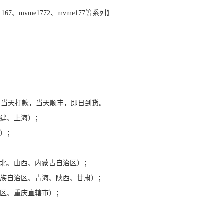
 167、mvme1772、mvme177等系列】
格合理，当天打款，当天顺丰，即日到货。
福建、上海）；
南）；
；
河北、山西、内蒙古自治区）；
尔族自治区、青海、陕西、甘肃）；
治区、重庆直辖市）；