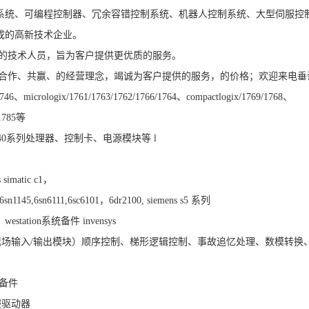
系统、可编程控制器、冗余容错控制系统、机器人控制系统、大型伺服控
成的高新技术企业。
的技术人员，旨为客户提供更优质的服务。
合作、共赢、的经营理念，竭诚为客户提供的服务，的价格；欢迎来电垂
/1746、micrologix/1761/1763/1762/1766/1764、compactlogix/1769/1768、
/1785等
tum 140系列处理器、控制卡、电源模块等 l
simatic c1，
0,6sn1145,6sn6111,6sc6101，6dr2100, siemens s5 系列
estation系统备件 invensys
统，fbm（现场输入/输出模块）顺序控制、梯形逻辑控制、事故追忆处理、数模转换
类备件
服驱动器