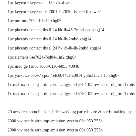
1pc keyence keyence at-005vh xhw02
1pc keyence keyence ls-7001 ls-7030r ls-7030t xhw02
1pc omron c200h-b7a12 xhg05
1pc phcenix contact ibs il 24 bk-lk/45-2mbd-pac xhgj14
1pc phcenix contact ibs il 24 bk-lk-2mbd xhgj14
1pc phcenix contact ibs rl 24 bk rb-lk-lk-2mbd xhgj14
1pc siemens 6se7024-7ed84-1hf2 xhg04
1pc used ge fanuc a06b-0116-b855 #0048
1pc yaskawa 606v7 cpu/ / etc604421-s0014 ypht31328-1b xhg07
1x matrox cor-dig-brd/l corona/dig/mod y784-03 rev: a cor dig brd/l rohs
1x matrox cor-dig-brd/l corona/dig/mod y784-03 rev: a cor dig brd/l rohs
20 acrylic ribbon buckle slider wedding party invite & cards making u-pic
2000 vw beetle airpump emission system 06a 959 253b
2000 vw beetle airpump emission system 06a 959 253b