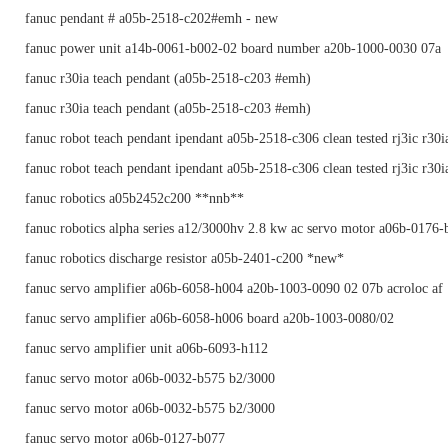
fanuc pendant # a05b-2518-c202#emh - new
fanuc power unit a14b-0061-b002-02 board number a20b-1000-0030 07a
fanuc r30ia teach pendant (a05b-2518-c203 #emh)
fanuc r30ia teach pendant (a05b-2518-c203 #emh)
fanuc robot teach pendant ipendant a05b-2518-c306 clean tested rj3ic r30i
fanuc robot teach pendant ipendant a05b-2518-c306 clean tested rj3ic r30i
fanuc robotics a05b2452c200 **nnb**
fanuc robotics alpha series a12/3000hv 2.8 kw ac servo motor a06b-0176
fanuc robotics discharge resistor a05b-2401-c200 *new*
fanuc servo amplifier a06b-6058-h004 a20b-1003-0090 02 07b acroloc af
fanuc servo amplifier a06b-6058-h006 board a20b-1003-0080/02
fanuc servo amplifier unit a06b-6093-h112
fanuc servo motor a06b-0032-b575 b2/3000
fanuc servo motor a06b-0032-b575 b2/3000
fanuc servo motor a06b-0127-b077