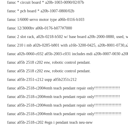
fanuc * circuit board * a20b-1003-0090/02/07b
fanuc * pcb board * a20b-1007-0800/02b
fanuc 1/6000 servo motor type a06b-0116-b103
fanuc 12/3000hv a06b-0176-b077#7000
fanuc 2 slot rack, a02b-0218-b502 w/ base board a20b-2000-0880, used, 
fanuc 210 i mb a02b-0285-b801 with a16b-3200-0425, a20b-8001-0730,
fanuc a02b-0060-c032 a05b-2003-c031 includes mdi a20b-0007-0030 a2
fanuc a05b 2518 c202 esw, robotic control pendant.
fanuc a05b 2518 c202 esw, robotic control pendant.
fanuc a05b-2351-c212 uspp a05b2351c212
fanuc a05b-2518-c200#emh teach pendant repair only!!!!!!!!!!!!!!!!!!
fanuc a05b-2518-c200#emh teach pendant repair only!!!!!!!!!!!!!!!!!!
fanuc a05b-2518-c200#emh teach pendant repair only!!!!!!!!!!!!!!!!!!!
fanuc a05b-2518-c200#emh teach pendant repair only!!!!!!!!!!!!!!!!!!!
fanuc a05b-2518-c202 #egn i pendant teach neu-new