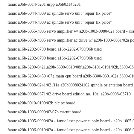
fanuc a06b-0314-b201 uspp a06b0314b201
fanuc a06b-6044-h009 ac spindle servo unit "repair fix price"
fanuc a06b-6044-h009 ac spindle servo unit "repair fix price"
fanuc a06b-6055-h006 servo amplifier w/ a20b-1003-0080/02a board - cr
fanuc a06b-6058-h005 servo amplifier ac drive w/ a20b-1003-0081/02a pc
fanuc a16b-2202-0790 board a16b-2202-0790/06b used
fanuc a16b-2202-0790 board a16b-2202-0790/06b used
fanuc a16b-3200-0421,a20b-3300-0310/08f,a20b-8101-0191/02b,3300-0
fanuc a16b-3200-0450 /07g main cpu board a20b-3300-0391/02a 3300-01
fanuc a20b-0008-0241/02 /11e a20b0008024102 spindle orientation board
fanuc a20b-0008-0371/02 drive board edition no. 10e, a20b-0008-03710
fanuc a20b-0010-0100/02b plc pc board
fanuc a20b-1003-0090/02/07b circuit board
fanuc a20b-1005-0990/02a - fanuc laser power supply board - a20b 1005 
fanuc a20b-1006-0010/02a - fanuc laser power supply board - a20b 1006 