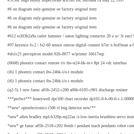
#3138c bugs bunny imperforate artcraft fdc burbank ca may 22 1997
#6 on diagram only-genuine oe factory original item
#6 on diagram only-genuine oe factory original item
#6 on diagram only-genuine oe factory original item
#612 ecl03b2a9a cutler hammer / eaton lighting contactor 20 a w/ 3r encl 
#97 keyence fs-2 / fs2-60 sensor omron digital counter h7ec n hoffman a-
#sls1c21 perceptron model-926-0077 w/printer 16617mp
(6668) phoenix contact remote i/o ibs-st24-bk-m-t 8pt 24 vdc interbus
(i6) 1 phoenix contact ibs-24bk-i/o-t module
(i6) 1 phoenix contact ibs-24bk-i/o-t module
(q2-5) 1 new fanuc a05b-2452-c200 a06b-6105-c901 discharge resister
***perfect*** honeywell dpr100 chart recorder dp101-0-b-00-0-r-1-0000
**new! optoelectronics r506 rf bug detector new!**
*new* allen bradley mpl-b320p-mj22aa /a low-inertia brushless servo mo
*new* ge fanuc a05b-2518-c202 #emh i pendant teach pendants robot cont