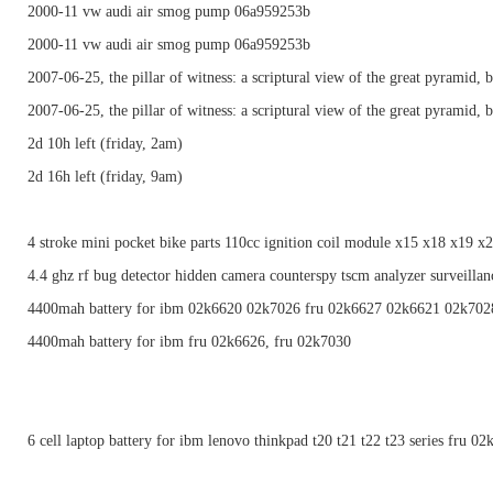
2000-11 vw audi air smog pump 06a959253b
2000-11 vw audi air smog pump 06a959253b
2007-06-25, the pillar of witness: a scriptural view of the great pyramid, b
2007-06-25, the pillar of witness: a scriptural view of the great pyramid, b
2d 10h left (friday, 2am)
2d 16h left (friday, 9am)
4 stroke mini pocket bike parts 110cc ignition coil module x15 x18 x19 x
4.4 ghz rf bug detector hidden camera counterspy tscm analyzer surveillan
4400mah battery for ibm 02k6620 02k7026 fru 02k6627 02k6621 02k702
4400mah battery for ibm fru 02k6626, fru 02k7030
6 cell laptop battery for ibm lenovo thinkpad t20 t21 t22 t23 series fru 0