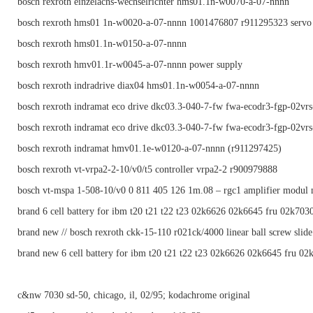
bosch rexroth einzelachs-wechselrichter hms01.1n-w0070-a-07-nnnn
bosch rexroth hms01 1n-w0020-a-07-nnnn 1001476807 r911295323 servo
bosch rexroth hms01.1n-w0150-a-07-nnnn
bosch rexroth hmv01.1r-w0045-a-07-nnnn power supply
bosch rexroth indradrive diax04 hms01.1n-w0054-a-07-nnnn
bosch rexroth indramat eco drive dkc03.3-040-7-fw fwa-ecodr3-fgp-02vr
bosch rexroth indramat eco drive dkc03.3-040-7-fw fwa-ecodr3-fgp-02vr
bosch rexroth indramat hmv01.1e-w0120-a-07-nnnn (r911297425)
bosch rexroth vt-vrpa2-2-10/v0/t5 controller vrpa2-2 r900979888
bosch vt-mspa 1-508-10/v0 0 811 405 126 1m.08 – rgc1 amplifier modul 
brand 6 cell battery for ibm t20 t21 t22 t23 02k6626 02k6645 fru 02k7030
brand new // bosch rexroth ckk-15-110 r021ck/4000 linear ball screw slide
brand new 6 cell battery for ibm t20 t21 t22 t23 02k6626 02k6645 fru 02
c&nw 7030 sd-50, chicago, il, 02/95; kodachrome original