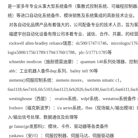
是一家多年专业从事大型系统备件（集散式控制系统、可编程控制器
统）等进口自动化系统备件、模块销售及系统集成的高新技术企业。
对各自动化品牌产品有着强大的，公司配备专业的技术人员，旨为
福建宇创自动化设备有限公司本着专业、诚信、合作、共赢、的经营
rockwell allen-bradley reliance瑞恩：slc500/1747/1746、micrologix/17
logix5000/1756/1789/1794/1760/1788、plc-5/1771/1785等
schneider modicon（施耐德莫迪康）：quantum 140系列处理器、
abb：工业机器人备件dsqc系列、bailey infi 90等
siemens()伺服控制系统：siemens moore， siemens simatic c1，
6sn1118,6es7416,6fc5103,6sn1123,6rb2026,6sc6100,6sn1145,6sn6111,6
westinghouse（西屋）： ovation系统、wdpf系统、westation系统备件 in
foxboro（福克斯波罗）：i/a series系统，fbm（现场输入
入/输出信号处理、数据通信及处理等
ge fanuc(ge发那科)：模块、卡件、驱动器等各类备件
yaskawa（安川）：伺服控制器、伺服马达、伺服驱动器