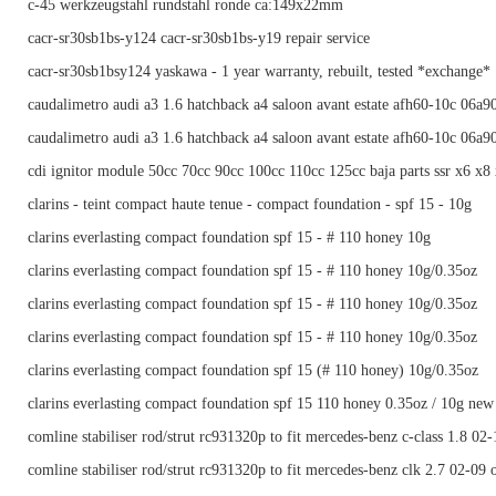
c-45 werkzeugstahl rundstahl ronde ca:149x22mm
cacr-sr30sb1bs-y124 cacr-sr30sb1bs-y19 repair service
cacr-sr30sb1bsy124 yaskawa - 1 year warranty, rebuilt, tested *exchange*
caudalimetro audi a3 1.6 hatchback a4 saloon avant estate afh60-10c 06a
caudalimetro audi a3 1.6 hatchback a4 saloon avant estate afh60-10c 06a
cdi ignitor module 50cc 70cc 90cc 100cc 110cc 125cc baja parts ssr x6 x8
clarins - teint compact haute tenue - compact foundation - spf 15 - 10g
clarins everlasting compact foundation spf 15 - # 110 honey 10g
clarins everlasting compact foundation spf 15 - # 110 honey 10g/0.35oz
clarins everlasting compact foundation spf 15 - # 110 honey 10g/0.35oz
clarins everlasting compact foundation spf 15 - # 110 honey 10g/0.35oz
clarins everlasting compact foundation spf 15 (# 110 honey) 10g/0.35oz
clarins everlasting compact foundation spf 15 110 honey 0.35oz / 10g new
comline stabiliser rod/strut rc931320p to fit mercedes-benz c-class 1.8 02-
comline stabiliser rod/strut rc931320p to fit mercedes-benz clk 2.7 02-09 