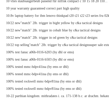
10 vlies staubsaugerbeub passend für nilfisk compact c 10 15 18 20 110...
10 year warranty guaranteed correct part high quality
10.8v laptop battery for ibm lenovo thinkpad t20 t21 t22 t23 series fru 0
10/22 new"match" 2lb. trigger in bight yellow by c&a tactical designs
10/22 new"match" 2lb. trigger in cobalt blue by c&a tactical designs
10/22 new"match" 2lb. trigger in od green by c&a tactical designs
10/22 top selling"match" 2lb. trigger by c&a tactical designssuper sale ex
100% test fanuc a06b-0116-b203 (by dhl or ems)
100% test fanuc a06b-0116-b503 (by dhl or ems)
100% tested mmc-bdpv41ina (by ems or dhl)
100% tested mmc-bdpv41ina (by ems or dhl)
100% tested rockwell mmc-bdpv81ina (by ems or dhl)
100% tested rockwell mmc-bdpv81ina (by ems or dhl)
10-22 parthian kingdom. mithradates i. ca. 171-138 b.c. ar drachm. heka