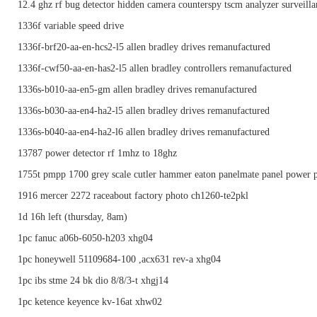
12.4 ghz rf bug detector hidden camera counterspy tscm analyzer surveilla
1336f variable speed drive
1336f-brf20-aa-en-hcs2-l5 allen bradley drives remanufactured
1336f-cwf50-aa-en-has2-l5 allen bradley controllers remanufactured
1336s-b010-aa-en5-gm allen bradley drives remanufactured
1336s-b030-aa-en4-ha2-l5 allen bradley drives remanufactured
1336s-b040-aa-en4-ha2-l6 allen bradley drives remanufactured
13787 power detector rf 1mhz to 18ghz
1755t pmpp 1700 grey scale cutler hammer eaton panelmate panel power p
1916 mercer 2272 raceabout factory photo ch1260-te2pkl
1d 16h left (thursday, 8am)
1pc fanuc a06b-6050-h203 xhg04
1pc honeywell 51109684-100 ,acx631 rev-a xhg04
1pc ibs stme 24 bk dio 8/8/3-t xhgj14
1pc ketence keyence kv-16at xhw02