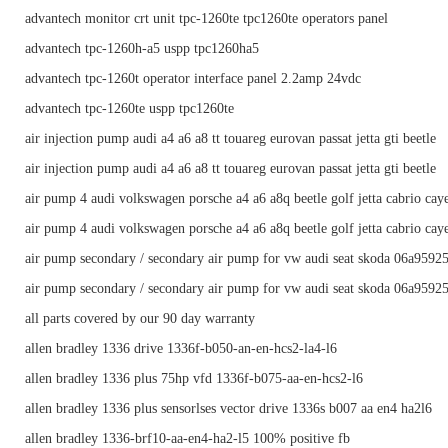
advantech monitor crt unit tpc-1260te tpc1260te operators panel
advantech tpc-1260h-a5 uspp tpc1260ha5
advantech tpc-1260t operator interface panel 2.2amp 24vdc
advantech tpc-1260te uspp tpc1260te
air injection pump audi a4 a6 a8 tt touareg eurovan passat jetta gti beetle
air injection pump audi a4 a6 a8 tt touareg eurovan passat jetta gti beetle
air pump 4 audi volkswagen porsche a4 a6 a8q beetle golf jetta cabrio cay
air pump 4 audi volkswagen porsche a4 a6 a8q beetle golf jetta cabrio cay
air pump secondary / secondary air pump for vw audi seat skoda 06a9592
air pump secondary / secondary air pump for vw audi seat skoda 06a9592
all parts covered by our 90 day warranty
allen bradley 1336 drive 1336f-b050-an-en-hcs2-la4-l6
allen bradley 1336 plus 75hp vfd 1336f-b075-aa-en-hcs2-l6
allen bradley 1336 plus sensorlses vector drive 1336s b007 aa en4 ha2l6
allen bradley 1336-brf10-aa-en4-ha2-l5 100% positive fb