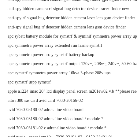
anti-spy hidden camera rf signal bug detector device tracer finder new
anti-spy rf signal bug detector hidden camera laser lens gsm device finder
anti-spy signal bug rf detector hidden camera lens gsm device finder
apc sybatt battery module for symstrf & syminif symmetra power array up
apc symmetra power array extended run frame symstrf
apc symmetra power array symstrf battery backup
apc symmetra power array symstrf output 120v~, 208v~, 240v~, 50-60 hz
apc symstrf symmetra power array 16kva 3-phase 208v ups
apc symstrf uspp symstrf
apple a1224 imac 20" lcd display panel screen m201ew02 v.b **please re
atto r380 sas card avid card 7030-20166-02
avid 7030-03180-02 adrenaline video board
avid 7030-03180-02 adrenaline video board / module *
avid 7030-03181-02 c adrenaline video board / module *