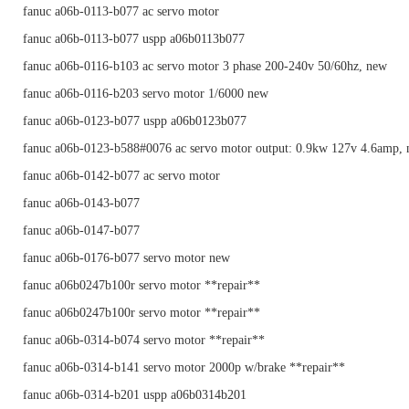
fanuc a06b-0113-b077 ac servo motor
fanuc a06b-0113-b077 uspp a06b0113b077
fanuc a06b-0116-b103 ac servo motor 3 phase 200-240v 50/60hz, new
fanuc a06b-0116-b203 servo motor 1/6000 new
fanuc a06b-0123-b077 uspp a06b0123b077
fanuc a06b-0123-b588#0076 ac servo motor output: 0.9kw 127v 4.6amp,
fanuc a06b-0142-b077 ac servo motor
fanuc a06b-0143-b077
fanuc a06b-0147-b077
fanuc a06b-0176-b077 servo motor new
fanuc a06b0247b100r servo motor **repair**
fanuc a06b0247b100r servo motor **repair**
fanuc a06b-0314-b074 servo motor **repair**
fanuc a06b-0314-b141 servo motor 2000p w/brake **repair**
fanuc a06b-0314-b201 uspp a06b0314b201