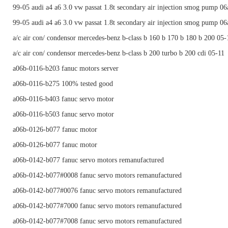
99-05 audi a4 a6 3.0 vw passat 1.8t secondary air injection smog pump 0
99-05 audi a4 a6 3.0 vw passat 1.8t secondary air injection smog pump 0
a/c air con/ condensor mercedes-benz b-class b 160 b 170 b 180 b 200 05-
a/c air con/ condensor mercedes-benz b-class b 200 turbo b 200 cdi 05-11
a06b-0116-b203 fanuc motors server
a06b-0116-b275 100% tested good
a06b-0116-b403 fanuc servo motor
a06b-0116-b503 fanuc servo motor
a06b-0126-b077 fanuc motor
a06b-0126-b077 fanuc motor
a06b-0142-b077 fanuc servo motors remanufactured
a06b-0142-b077#0008 fanuc servo motors remanufactured
a06b-0142-b077#0076 fanuc servo motors remanufactured
a06b-0142-b077#7000 fanuc servo motors remanufactured
a06b-0142-b077#7008 fanuc servo motors remanufactured