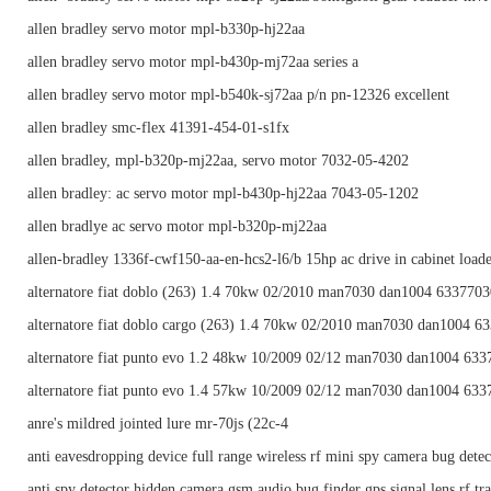
allen bradley servo motor mpl-b330p-hj22aa
allen bradley servo motor mpl-b430p-mj72aa series a
allen bradley servo motor mpl-b540k-sj72aa p/n pn-12326 excellent
allen bradley smc-flex 41391-454-01-s1fx
allen bradley, mpl-b320p-mj22aa, servo motor 7032-05-4202
allen bradley: ac servo motor mpl-b430p-hj22aa 7043-05-1202
allen bradlye ac servo motor mpl-b320p-mj22aa
allen-bradley 1336f-cwf150-aa-en-hcs2-l6/b 15hp ac drive in cabinet load
alternatore fiat doblo (263) 1.4 70kw 02/2010 man7030 dan1004 6337703
alternatore fiat doblo cargo (263) 1.4 70kw 02/2010 man7030 dan1004 6
alternatore fiat punto evo 1.2 48kw 10/2009 02/12 man7030 dan1004 63
alternatore fiat punto evo 1.4 57kw 10/2009 02/12 man7030 dan1004 63
anre's mildred jointed lure mr-70js (22c-4
anti eavesdropping device full range wireless rf mini spy camera bug detec
anti spy detector hidden camera gsm audio bug finder gps signal lens rf tr