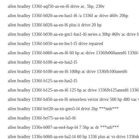
allen bradley 1336f-aqf50-aa-en-l6 drive ac, 5hp, 230v
allen bradley 1336f-b020-aa-en-has1-l6 /a 1336f ac drive 460v 20hp
allen bradley 1336f-b020-aa-en-l6 plus ii drive 20 hp
allen bradley 1336f-b030-aa-en-gm1-has1-l6 series a 30hp 460v ac drive f
allen bradley 1336f-b050-aa-en-hsc1-l5 drive repaired
allen bradley 1336f-b060-an-en-l6 60 hp ac drive 1336fb060anenl6 1336f
allen bradley 1336f-b100-ae-en-has2-l5
allen bradley 1336f-b100-an-en-l6 100hp ac drive 1336fb100anenl6
allen bradley 1336f-b125-aa-en-has2-l5
allen bradley 1336f-b125-an-en-l6 125 hp ac drive 1336fb125anenl6 1336
allen bradley 1336f-b450-aa-en-l6 sensorless vector drive 500 hp 480 vac 
allen bradley 1336f-brf20-aa-en-gms5-l4 drive 2hp ***nnb***
allen bradley 1336f-brf75-aa-en-la5-l6
allen bradley 1336s-b007-aa-en4-hap-l4 7.5hp ac dr ***nib***
allen bradley 1336s-b060-aa-en-ha2-l4 60 hp 1336 plus ac vs drive 1336s