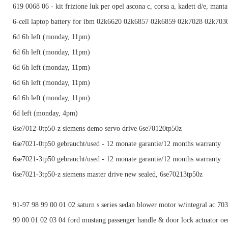
619 0068 06 - kit frizione luk per opel ascona c, corsa a, kadett d/e, manta
6-cell laptop battery for ibm 02k6620 02k6857 02k6859 02k7028 02k70
6d 6h left (monday, 11pm)
6d 6h left (monday, 11pm)
6d 6h left (monday, 11pm)
6d 6h left (monday, 11pm)
6d 6h left (monday, 11pm)
6d left (monday, 4pm)
6se7012-0tp50-z siemens demo servo drive 6se70120tp50z
6se7021-0tp50 gebraucht/used - 12 monate garantie/12 months warranty
6se7021-3tp50 gebraucht/used - 12 monate garantie/12 months warranty
6se7021-3tp50-z siemens master drive new sealed, 6se70213tp50z
91-97 98 99 00 01 02 saturn s series sedan blower motor w/integral ac 70
99 00 01 02 03 04 ford mustang passenger handle & door lock actuator o