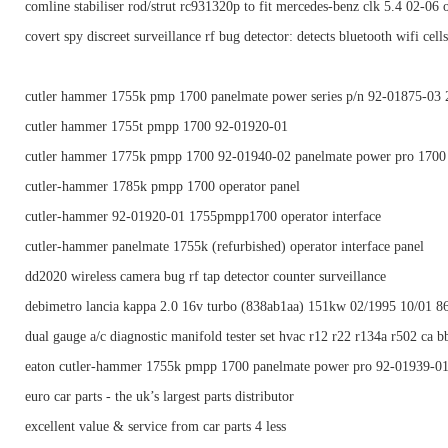
comline stabiliser rod/strut rc931320p to fit mercedes-benz clk 5.4 02-06 
covert spy discreet surveillance rf bug detector: detects bluetooth wifi cells
cutler hammer 1755k pmp 1700 panelmate power series p/n 92-01875-03 
cutler hammer 1755t pmpp 1700 92-01920-01
cutler hammer 1775k pmpp 1700 92-01940-02 panelmate power pro 1700 
cutler-hammer 1785k pmpp 1700 operator panel
cutler-hammer 92-01920-01 1755pmpp1700 operator interface
cutler-hammer panelmate 1755k (refurbished) operator interface panel
dd2020 wireless camera bug rf tap detector counter surveillance
debimetro lancia kappa 2.0 16v turbo (838ab1aa) 151kw 02/1995 10/01 
dual gauge a/c diagnostic manifold tester set hvac r12 r22 r134a r502 ca b
eaton cutler-hammer 1755k pmpp 1700 panelmate power pro 92-01939-01 
euro car parts - the uk’s largest parts distributor
excellent value & service from car parts 4 less