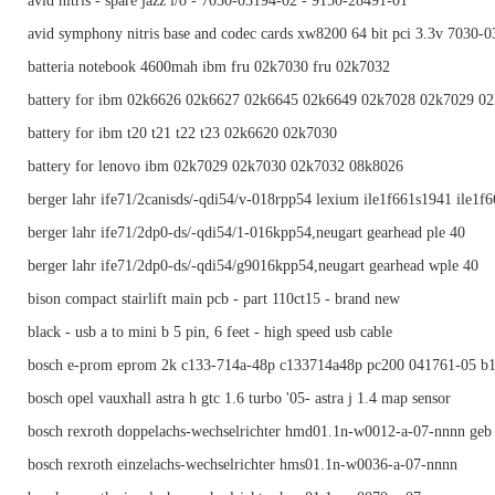
avid nitris - spare jazz i/o - 7030-03194-02 - 9150-28491-01
avid symphony nitris base and codec cards xw8200 64 bit pci 3.3v 7030-
batteria notebook 4600mah ibm fru 02k7030 fru 02k7032
battery for ibm 02k6626 02k6627 02k6645 02k6649 02k7028 02k7029 0
battery for ibm t20 t21 t22 t23 02k6620 02k7030
battery for lenovo ibm 02k7029 02k7030 02k7032 08k8026
berger lahr ife71/2canisds/-qdi54/v-018rpp54 lexium ile1f661s1941 ile1f
berger lahr ife71/2dp0-ds/-qdi54/1-016kpp54,neugart gearhead ple 40
berger lahr ife71/2dp0-ds/-qdi54/g9016kpp54,neugart gearhead wple 40
bison compact stairlift main pcb - part 110ct15 - brand new
black - usb a to mini b 5 pin, 6 feet - high speed usb cable
bosch e-prom eprom 2k c133-714a-48p c133714a48p pc200 041761-05 b
bosch opel vauxhall astra h gtc 1.6 turbo '05- astra j 1.4 map sensor
bosch rexroth doppelachs-wechselrichter hmd01.1n-w0012-a-07-nnnn geb
bosch rexroth einzelachs-wechselrichter hms01.1n-w0036-a-07-nnnn