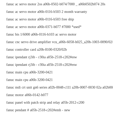
fanuc ac servo motor 2os a06b-0502-b074/7000 _ a06b0502b074 20s
fanuc ac servo motor a06b-0116-b503 2 month warranty
fanuc ac servo motor a06b-0116-b503 free ship
fanuc ac servo motor a06b-0371-b077 #7000 *used*
fanuc bis 1/6000 a06b-0116-b103 ac servo motor
fanuc cnc servo drive amplifier vcu_a06b-6058-h025_a20b-1003-0090/02
fanuc controller card a20b-8100-0320/02b
fanuc ipendant rj3ib - r30ia a05b-2518-c202#esw
fanuc ipendant rj3ib - r30ia a05b-2518-c202#esw
fanuc main cpu a06b-3200-0421
fanuc main cpu a06b-3200-0421
fanuc mdi crt unit gn6 series a02b-0048-c111 a20b-0007-0030 02a a02b0
fanuc motor a06b-0142-b077
fanuc panel with patch strip and relay a05b-2012-c200
fanuc pendant # a05b-2518-c202#emh - new