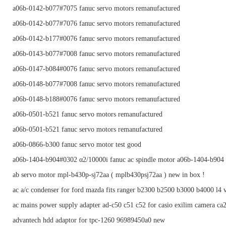
a06b-0142-b077#7075 fanuc servo motors remanufactured
a06b-0142-b077#7076 fanuc servo motors remanufactured
a06b-0142-b177#0076 fanuc servo motors remanufactured
a06b-0143-b077#7008 fanuc servo motors remanufactured
a06b-0147-b084#0076 fanuc servo motors remanufactured
a06b-0148-b077#7008 fanuc servo motors remanufactured
a06b-0148-b188#0076 fanuc servo motors remanufactured
a06b-0501-b521 fanuc servo motors remanufactured
a06b-0501-b521 fanuc servo motors remanufactured
a06b-0866-b300 fanuc servo motor test good
a06b-1404-b904#0302 α2/10000i fanuc ac spindle motor a06b-1404-b904
ab servo motor mpl-b430p-sj72aa ( mplb430psj72aa ) new in box !
ac a/c condenser for ford mazda fits ranger b2300 b2500 b3000 b4000 l4 
ac mains power supply adapter ad-c50 c51 c52 for casio exilim camera ca
advantech hdd adaptor for tpc-1260 96989450a0 new