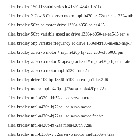
allen bradley 150-f135nbd series b 41391-454-01-s1fx
allen bradley 2.2kw 3.0hp servo motor mpl-b430p-sj72aa / pn-12224 nib
allen bradley 50hp ac motor drive 1336s-b050-aa-en4-l5
allen bradley 50hp variable speed ac drive 1336s-b050-aa-en5-l5 ser. e
allen bradley 5hp variable frequency ac drive 1336s-brf50-aa-en3-hap-l4
allen bradley ac servo motor # mpl-a420p-hj72aa 230volt 5000rpm
allen bradley ac servo motor & apex gearhead # mpl-a420p-hj72aa ratio: 
allen bradley ac servo motor mpl-b320p-mj22aa
allen bradley drive 100-hp 1336f-b100-aa-en-gm1-hcs2-l6
allen bradley motor mpl-a420p-hj72aa /a mpla420phj72aa
allen bradley mpl-a320p-hh72aa | ac servo motor
allen bradley mpl-a420p-hj72aa | ac servo motor
allen bradley mpl-a420p-hj72aa | ac servo motor *nnb*
allen bradley mpl-a420p-hj72aa mpla420phj72aa
allen bradley mpl-b230p-vj72aa servo motor mplb230pvj72aa