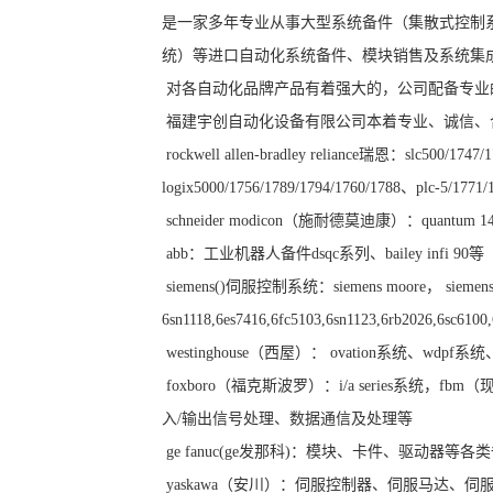
是一家多年专业从事大型系统备件（集散式控制
统）等进口自动化系统备件、模块销售及系统集
对各自动化品牌产品有着强大的，公司配备专业
福建宇创自动化设备有限公司本着专业、诚信、
rockwell allen-bradley reliance瑞恩：slc500/1747
logix5000/1756/1789/1794/1760/1788、plc-5/1771
schneider modicon（施耐德莫迪康）：quan
abb：工业机器人备件dsqc系列、bailey infi 90等
siemens()伺服控制系统：siemens moore， siemens 
6sn1118,6es7416,6fc5103,6sn1123,6rb2026,6sc610
westinghouse（西屋）： ovation系统、wdpf系统、w
foxboro（福克斯波罗）：i/a series系
入/输出信号处理、数据通信及处理等
ge fanuc(ge发那科)：模块、卡件、驱动器等各
yaskawa（安川）：伺服控制器、伺服马达、伺