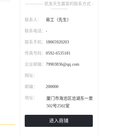
------------ 凯发天生赢家的联系方式 -
-----------
联系人：
易工（先生）
联系电话：
-
联系手机：
18065920203
传真号码：
0592-6535181
企业邮箱：
79903836@qq.com
网址：
邮编：
200000
地址：
厦门市海沧区沧湖东一里
502号2502室
进入商铺