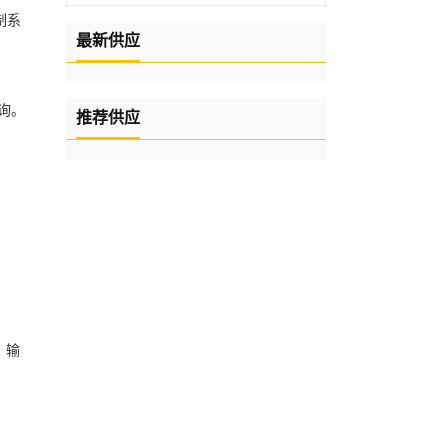
制系
最新供应
询。
推荐供应
、输