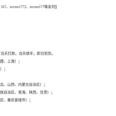
 167、mvme1772、mvme177等系列】
格合理，当天打款，当天顺丰，即日到货。
福建、上海）；
南）；
；
河北、山西、内蒙古自治区）；
尔族自治区、青海、陕西、甘肃）；
治区、重庆直辖市）；