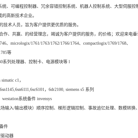
系统、可编程控制器、冗余容错控制系统、机器人控制系统、大型伺服控
成的高新技术企业。
的技术人员，旨为客户提供更优质的服务。
合作、共赢、的经营理念，竭诚为客户提供的服务，的价格；欢迎来电垂
/1746、micrologix/1761/1763/1762/1766/1764、compactlogix/1769/1768、
/1785等
tum 140系列处理器、控制卡、电源模块等 l
simatic c1，
0,6sn1145,6sn6111,6sc6101，6dr2100, siemens s5 系列
estation系统备件 invensys
统，fbm（现场输入/输出模块）顺序控制、梯形逻辑控制、事故追忆处理、数模转换
类备件
服驱动器