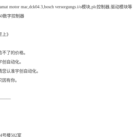
motor mac,dck04.3,bosch versorgungs.i/o模块,plc控制器,驱动模块等
150数字控制器
至上》
给不了的价格。
宇创自动化。
请您认准宇创自动化。
只因有你。
———
号楼502室