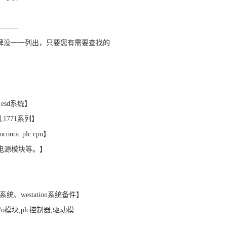
———
牌没一一列出，只要您有需要查找的
ex esd系统】
列,1771系列】
contic plc cpu】
,电源模块等。】
f系统、westation系统备件】
，i/o模块,plc控制器,驱动模