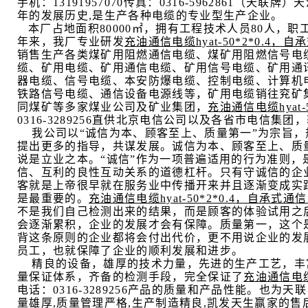
手机：
13191957070
传真：
0316-5962861
（天联牌）
天
年的发展历史
,
是生产各种电缆的专业型生产企业。
本厂占地面积
80000
㎡，拥有工程技术人员
80
人，职
年来，我厂专业研发
充油通信电缆
hyat-50*2*0.4
，自承
销售生产各类煤矿用阻燃通信电缆、煤矿用阻燃信号电
缆、矿用电缆、矿用通信电缆、矿用信号电缆、矿用通
器电缆、信号电缆、本安防爆电缆、控制电缆、计算机
铁路信号电缆、通信设备电源线等，矿用电缆销往兖矿
同煤矿等多家煤业公司及矿业集团，
充油通信电缆
hyat
0316-3289256
直供北京电信公司以及各省市电信集团，
我公司以“诚信为本、顾客至上、质量第一”为宗旨
提出更多的指导，共谋发展。诚信为本、顾客至上、质
说是立业之本。“诚信”作为一项普遍适用的行为准则
信、互利的良性互动关系的道德杠杆。只有守诚信的企
客就是上帝很早就在服务业中传播开来并且逐渐变成实
是最重要的。
充油通信电缆
hyat-50*2*0.4
，自承式通信
不是我们自己检测出来的结果，而是顾客的体验试用之
会逐渐累积，企业的发展才会有保障。质量第一，这个
背这条原则的企业都将会付出代价，更不用说企业的发
员工，也就保障了企业的顺利发展和进步。
精良的设备，雄厚的技术力量，先进的生产工艺，丰
量保证体系，齐备的检测手段，完全保证了
充油通信电
电话：
0316-3289256
产品的质量和产品性能。也为天联
量雄厚
,
质量管理严格
,
生产制造精良
,
凯发天生赢家的售