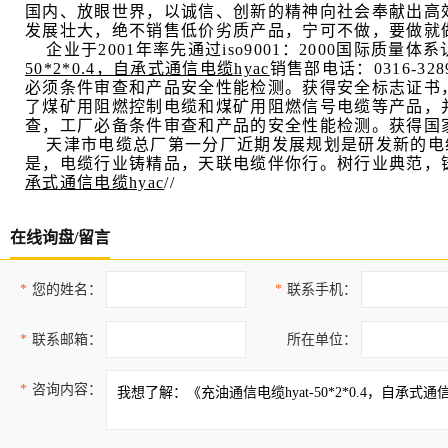
国内、放眼世界，以诚信、创新的精神向社会奉献出高
发展壮大，绝不销售低价劣质产品，宁可不做，要做就
企业于
2001
年率先通过
iso9001
：
2000
国际质量体系
50*2*0.4
，自承式通信电缆
hyac
销售部
电话：
0316-328
必须条件审查和产品安全性能检测。获得安全标志证书
了煤矿用阻燃控制电缆和煤矿用阻燃信号电缆等产品，
查，工厂必备条件审查和产品的安全性能检测。获得国
天津市电缆总厂第一分厂近期发展规划是研发新的电
是，电缆行业铸精品，天联电缆伴你行。树行业典范，
承式通信电缆
hyac
//
在线询盘/留言
*
您的姓名：
*
联系手机：
*
联系邮箱：
所在单位：
*
咨询内容：