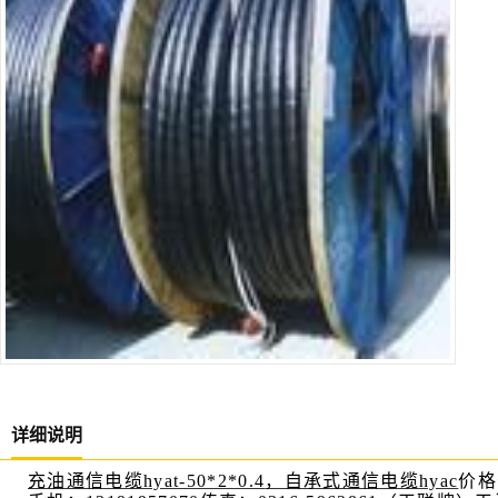
详细说明
充油通信电缆
hyat-50*2*0.4
，自承式通信电缆
hyac
价格