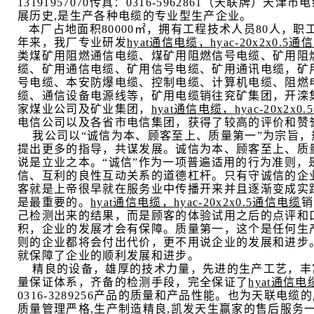
13191957070
传真：
0316-5962861
（天联牌）
天津市电
展历史
,
是生产各种电缆的专业型生产企业。
本厂占地面积
80000
㎡，拥有工程技术人员
80
人，职
年来，我厂专业研发
hyat
通信电缆，
hyac-20x2x0.5
通信
类煤矿用阻燃通信电缆、煤矿用阻燃信号电缆、矿用阻
缆、矿用通信电缆、矿用信号电缆、矿用通讯电缆，矿
号电缆、本安防爆电缆、控制电缆、计算机电缆、阻燃
缆、通信设备电源线等，矿用电缆销往兖矿集团，开滦
家煤业公司及矿业集团，
hyat
通信电缆，
hyac-20x2x0.5
电信公司以及各省市电信集团，获得了较高的评价和赞
我公司以“诚信为本、顾客至上、质量第一”为宗旨
提出更多的指导，共谋发展。诚信为本、顾客至上、质
说是立业之本。“诚信”作为一项普遍适用的行为准则
信、互利的良性互动关系的道德杠杆。只有守诚信的企
客就是上帝很早就在服务业中传播开来并且逐渐变成实
是最重要的。
hyat
通信电缆，
hyac-20x2x0.5
通信电缆
销
己检测出来的结果，而是顾客的体验试用之后的点评和
积，企业的发展才会有保障。质量第一，这个是任何生
则的企业都将会付出代价，更不用说企业的发展和进步
就保障了企业的顺利发展和进步。
精良的设备，雄厚的技术力量，先进的生产工艺，丰
量保证体系，齐备的检测手段，完全保证了
hyat
通信电
0316-3289256
产品的质量和产品性能。也为天联电缆的
质量管理严格
,
生产制造精良
,
凯发天生赢家的售后服务