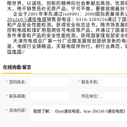
眼世界，以诚信、创新的精神向社会奉献出高效、优质
大，绝不销售低价劣质产品，宁可不做，要做就做最好
企业于
2001
年率先通过
iso9001
：
2000
国际质量体系
20x2x0.5
通信电缆
销售部
电话：
0316-3289256
通过了国
和产品安全性能检测。获得安全标志证书，随市场发展
控制电缆和煤矿用阻燃信号电缆等产品，并通过了国家
条件审查和产品的安全性能检测。获得国家煤炭部安全
天津市电缆总厂第一分厂近期发展规划是研发新的电
是，电缆行业铸精品，天联电缆伴你行。树行业典范，
信电缆
//
在线询盘/留言
*
您的姓名：
*
联系手机：
*
联系邮箱：
所在单位：
*
咨询内容：