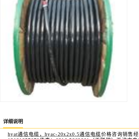
详细说明
hyat
通信电缆，
hyac-20x2x0.5
通信电缆
价格咨询
销售经