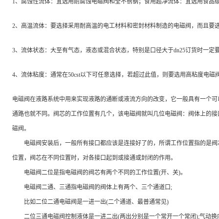
1
、腐蚀性流体：宜选用耐腐蚀电磁阀和全不锈钢；食用超净流体：宜选用食品
2
、高温流体：要选择采用耐高温的电工材料和密封材料制造的电磁阀，而且要
3
、流体状态：大至有气态，液态或混合状态，特别是口径大于
dn25
订货时一定
4
、流体粘度：通常在
50cst
以下可任意选择，若超过此值，则要选用高粘度电磁
电磁阀在液路系统中用来实现液路的通断或液流方向的改变，它一般具有一个可
通路也就不同。阀芯的工作位置有几个，该电磁阀就叫几位电磁阀：阀体上的接
磁阀。
电磁阀安装后，一般所有接口都应该是连接好了的，所谓工作位置指的是阀芯
位置，阀芯在不同位置时，对各接口起到或接通或封闭的作用。
电磁阀二位是指电磁阀的阀芯有两个不同的工作位置
(
开、关
)
。
电磁阀二通、三通指电磁阀的阀体上有两个、三个通道口
;
比如二位二通电磁阀是一进一出
(
二个通道、最普通常见
)
二位三通电磁阀控制液体是一进二出
(
两出分别是一个常开一个常闭
);
气动换