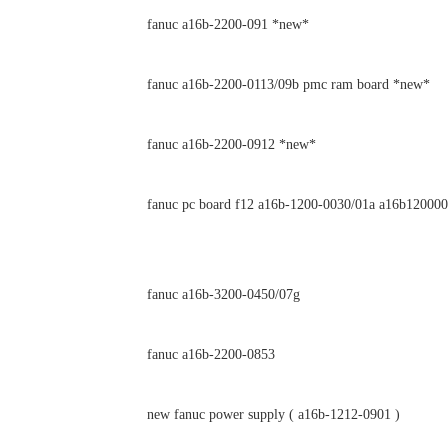
fanuc a16b-2200-091 *new*
fanuc a16b-2200-0113/09b pmc ram board *new*
fanuc a16b-2200-0912 *new*
fanuc pc board f12 a16b-1200-0030/01a a16b12000
fanuc a16b-3200-0450/07g
fanuc a16b-2200-0853
new fanuc power supply ( a16b-1212-0901 )