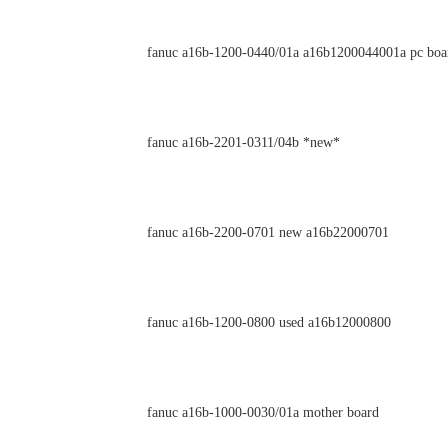
fanuc a16b-1200-0440/01a a16b1200044001a pc boa
fanuc a16b-2201-0311/04b *new*
fanuc a16b-2200-0701 new a16b22000701
fanuc a16b-1200-0800 used a16b12000800
fanuc a16b-1000-0030/01a mother board