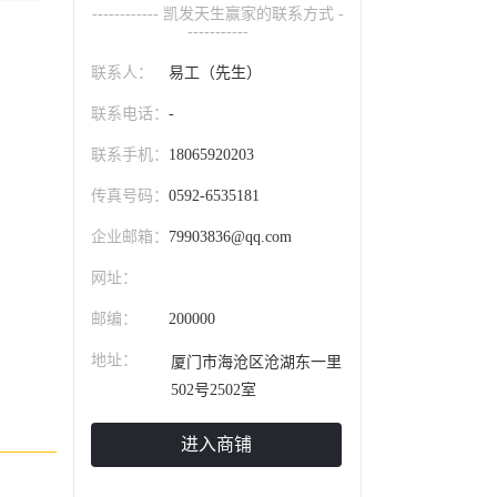
------------ 凯发天生赢家的联系方式 -
-----------
联系人：
易工（先生）
联系电话：
-
联系手机：
18065920203
传真号码：
0592-6535181
企业邮箱：
79903836@qq.com
网址：
邮编：
200000
地址：
厦门市海沧区沧湖东一里
502号2502室
进入商铺