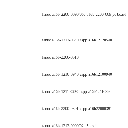
fanuc a16b-2200-0090/06a a16b-2200-009 pc board 
fanuc a16b-1212-0540 nspp a16b12120540
fanuc a16b-2200-0310
fanuc a16b-1210-0940 uspp a16b12100940
fanuc a16b-1211-0920 uspp a16b12110920
fanuc a16b-2200-0391 uspp a16b22000391
fanuc a16b-1212-0900/02a *nice*