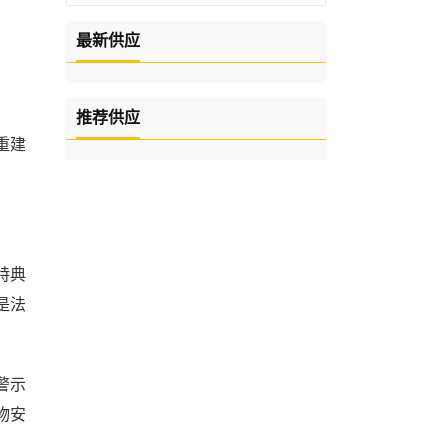
最新供应
推荐供应
重建
。
特典
是法
警示
物安