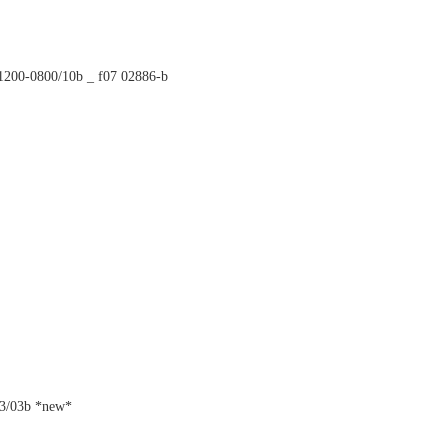
-1200-0800/10b _ f07 02886-b
53/03b *new*