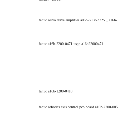
fanuc servo drive amplifier a06b-6058-h225 _ a16b
fanuc a16b-2200-0471 uspp a16b22000471
fanuc a16b-1200-0410
fanuc robotics axis control pcb board a16b-2200-08