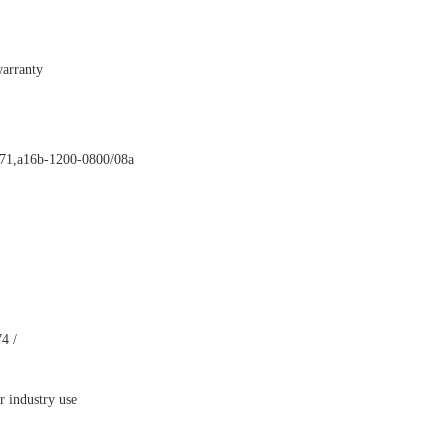
warranty
0271,a16b-1200-0800/08a
4 /
r industry use