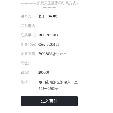
------------ 凯发天生赢家的联系方式 -
-----------
联系人：
易工（先生）
联系电话：
-
联系手机：
18065920203
传真号码：
0592-6535181
企业邮箱：
79903836@qq.com
网址：
邮编：
200000
地址：
厦门市海沧区沧湖东一里
502号2502室
进入商铺