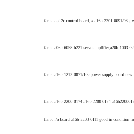
fanuc opt 2c control board, # a16b-2201-0091/03a, 
fanuc a06b-6058-h221 servo amplifier,a20b-1003-
fanuc a16b-1212-0871/10c power supply board new
fanuc a16b-2200-0174 a16b 2200 0174 a16b2200017
fanuc i/o board a16b-2203-0111 good in condition fo