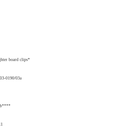
hter board clips*
203-0190/03a
nb****
11