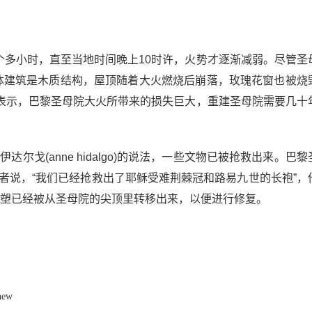
个多小时，直至当地时间晚上10时许，火势才逐渐减弱。尽管圣
体建筑是木质结构，屋顶随着大火燃烧后崩落，玫瑰花窗也被烧
表示，巴黎圣母院大火所带来的损失巨大，重建圣母院需要几十
尔戈(anne hidalgo)的说法，一些文物已被抢救出来。巴黎
vet)对记者说，“我们已经抢救出了耶稣受难荆棘冠和路易九世的长袍”
尊雕塑已经被从圣母院的尖顶里转移出来，以便进行修复。
 new