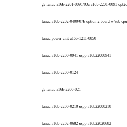
ge fanuc a16b-2201-0091/03a a16b-2201-0091 opt2c
fanuc a16b-2202-0400/07b option 2 board w/sub cp
fanuc power unit a16b-1211-0850
fanuc a16b-2200-0941 uspp a16b22000941
fanuc a16b-2200-0124
ge fanuc a16b-2200-021
fanuc a16b-2200-0210 uspp a16b22000210
fanuc a16b-2202-0682 uspp a16b22020682