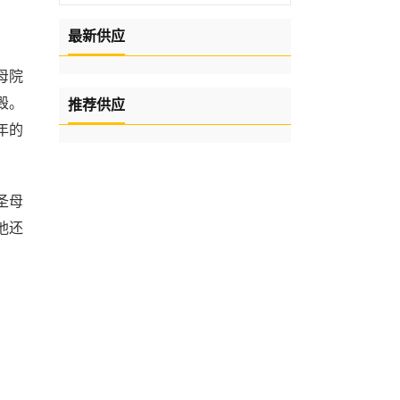
最新供应
母院
毁。
推荐供应
年的
圣母
，他还