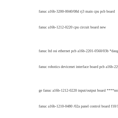
fanuc a16b-3200-0040/08d rj3 main cpu pcb board
fanuc a16b-1212-0220 cpu circuit board new
fanuc ltd osi ethernet pcb a16b-2201-0560/03b *daug
fanuc robotics devicenet interface board pcb a16b-2
ge fanuc a16b-1212-0220 input/output board ****n
fanuc a16b-1210-0480 /02a panel control board f10/