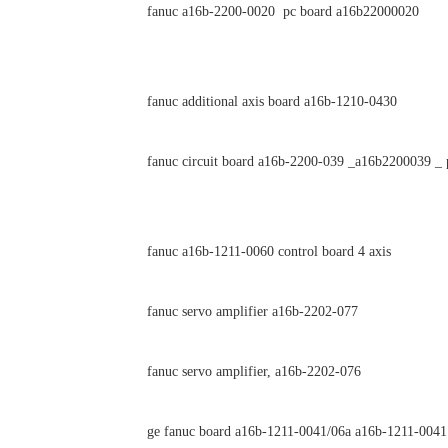
fanuc a16b-2200-0020 pc board a16b22000020
fanuc additional axis board a16b-1210-0430
fanuc circuit board a16b-2200-039 _a16b2200039 _ 
fanuc a16b-1211-0060 control board 4 axis
fanuc servo amplifier a16b-2202-077
fanuc servo amplifier, a16b-2202-076
ge fanuc board a16b-1211-0041/06a a16b-1211-0041