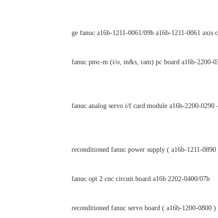
ge fanuc a16b-1211-0061/09b a16b-1211-0061 axis c
fanuc pmc-m (i/o, m&s, ram) pc board a16b-2200-034
fanuc analog servo i/f card module a16b-2200-0290 
reconditioned fanuc power supply ( a16b-1211-0890 
fanuc opt 2 cnc circuit board a16b 2202-0400/07b
reconditioned fanuc servo board ( a16b-1200-0800 )