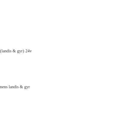
(landis & gyr) 24v
mens landis & gyr