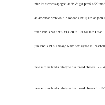
nice lot siemens apogee landis & gyr ptm6.4d20 mod
an american werewolf in london (1981) aus os john l
trane landis bas00986 x13530071-01 for mtd t-stat
jim landis 1959 chicago white sox signed ml baseball
new surplus landis teledyne hss thread chasers 1-3/6
new surplus landis teledyne hss thread chasers 15/16