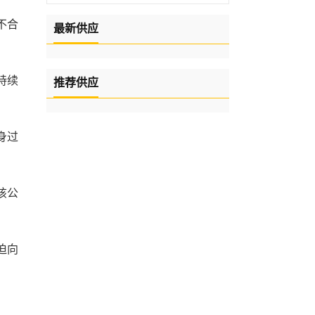
不合
最新供应
持续
推荐供应
身过
该公
迫向