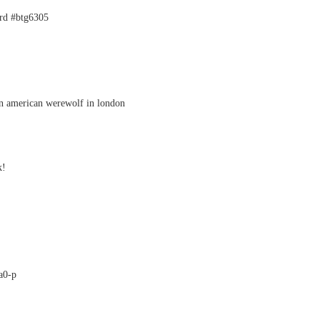
ard #btg6305
n american werewolf in london
k!
a0-p