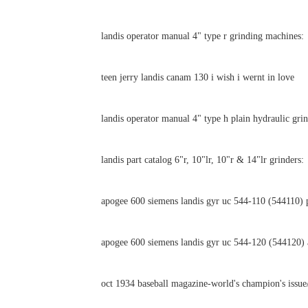
landis operator manual 4" type r grinding machines:
teen jerry landis canam 130 i wish i wernt in love
landis operator manual 4" type h plain hydraulic grin
landis part catalog 6"r, 10"lr, 10"r & 14"lr grinders:
apogee 600 siemens landis gyr uc 544-110 (544110) 
apogee 600 siemens landis gyr uc 544-120 (544120) 
oct 1934 baseball magazine-world's champion's issue