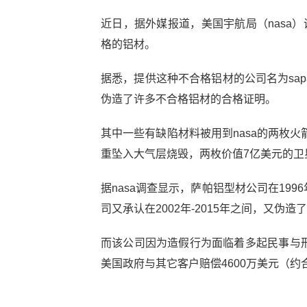
近日，据外媒报道，美国宇航局（nasa）
格的铝材。
据悉，提供这种不合格铝材的公司名为sapa 
伪造了许多不合格铝材的合格证明。
其中一些有缺陷材料被用到nasa的两枚
重坠入大气层烧毁，两枚价值7亿美元的卫
据nasa调查显示，萨帕铝型材公司在199
司又承认在2002年-2015年之间，又伪造
而该公司因为造假行为面临着多起民事与刑
美国政府与其它客户赔偿4600万美元（约