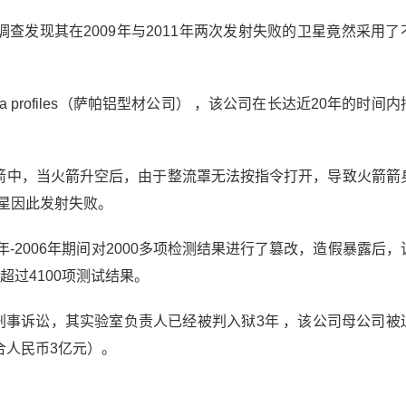
调查发现其在2009年与2011年两次发射失败的卫星竟然采用了
profiles（萨帕铝型材公司） ，该公司在长达近20年的时间内
火箭中，当火箭升空后，由于整流罩无法按指令打开，导致火箭箭
星因此发射失败。
6年-2006年期间对2000多项检测结果进行了篡改，造假暴露后，
了超过4100项测试结果。
事诉讼，其实验室负责人已经被判入狱3年 ，该公司母公司被
合人民币3亿元）。