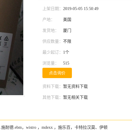
上架日期：
2019-05-05 15:50:49
产地：
美国
发货地：
厦门
供应数量：
不限
最少起订：
1个
浏览量：
515
点击询价
资料下载：
暂无资料下载
其他下载：
暂无相关下载
a,.施耐德.ebm，wistro ，mdexx ，施乐百，卡特拉汉莫、伊顿