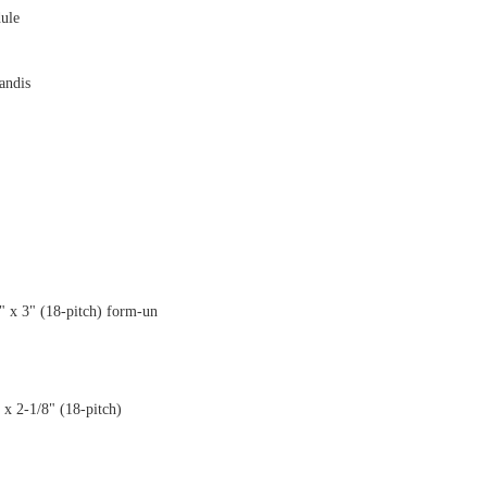
ule
andis
4" x 3" (18-pitch) form-un
" x 2-1/8" (18-pitch)