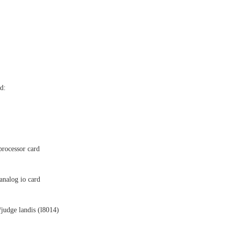
d:
processor card
analog io card
/judge landis (l8014)