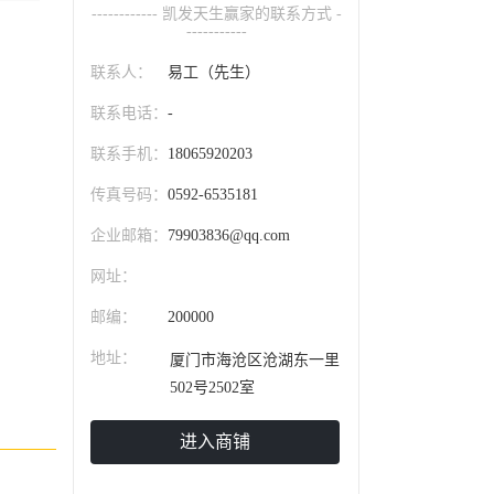
------------ 凯发天生赢家的联系方式 -
-----------
联系人：
易工（先生）
联系电话：
-
联系手机：
18065920203
传真号码：
0592-6535181
企业邮箱：
79903836@qq.com
网址：
邮编：
200000
地址：
厦门市海沧区沧湖东一里
502号2502室
进入商铺