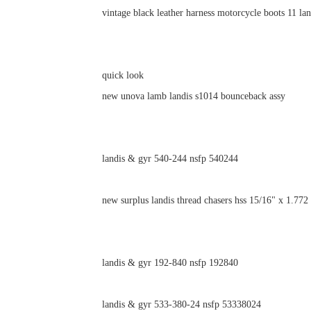
vintage black leather harness motorcycle boots 11 lan
quick look
new unova lamb landis s1014 bounceback assy
landis & gyr 540-244 nsfp 540244
new surplus landis thread chasers hss 15/16" x 1.772
landis & gyr 192-840 nsfp 192840
landis & gyr 533-380-24 nsfp 53338024