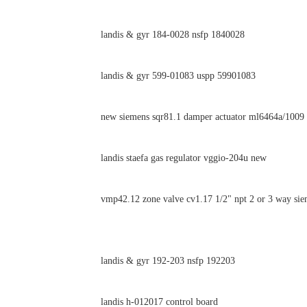
landis & gyr 184-0028 nsfp 1840028
landis & gyr 599-01083 uspp 59901083
new siemens sqr81.1 damper actuator ml6464a/1009 
landis staefa gas regulator vggio-204u new
vmp42.12 zone valve cv1.17 1/2" npt 2 or 3 way sie
landis & gyr 192-203 nsfp 192203
landis h-012017 control board