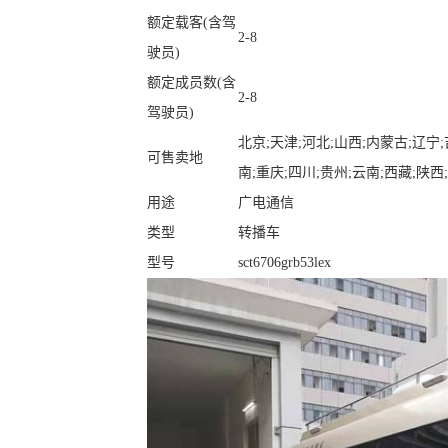
额定载客(含驾
2-8
驶员)
额定成员数(含
2-8
驾驶员)
北京;天津;河北;山西;内蒙古;辽宁;
可售卖地
南;重庆;四川;贵州;云南;西藏;陕西
用途
广电通信
类型
转播车
型号
sct6706grb53lex