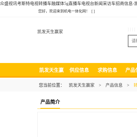
众盛视讯考斯特电视转播车融媒体5g直播车电视台新闻采访车招商信息-
您好，欢迎来到机电一体化网！
[ ]
| | | |
凯发天生赢家
凯发天生赢
供应信息
求购信息
产品
家
您当前位置：
凯发天生赢家
>
产品信息
>
产品简介