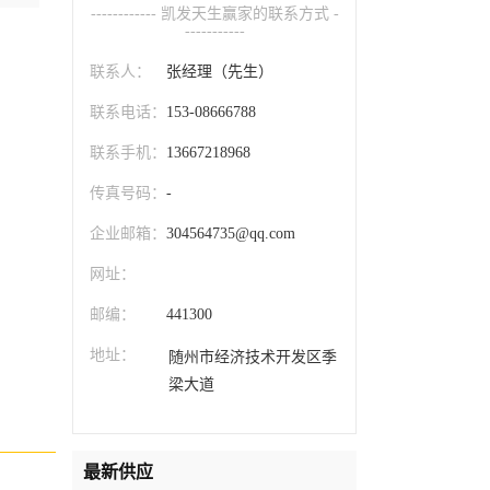
------------ 凯发天生赢家的联系方式 -
-----------
联系人：
张经理（先生）
联系电话：
153-08666788
联系手机：
13667218968
传真号码：
-
企业邮箱：
304564735@qq.com
网址：
邮编：
441300
地址：
随州市经济技术开发区季
梁大道
最新供应