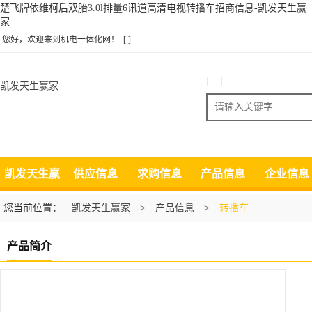
楚飞牌依维柯后双胎3.0l排量6讯道高清电视转播车招商信息-凯发天生赢
家
您好，欢迎来到机电一体化网！
[ ]
| | | |
凯发天生赢家
搜索
凯发天生赢
供应信息
求购信息
产品信息
企业信息
家
您当前位置：
凯发天生赢家
>
产品信息
>
转播车
产品简介