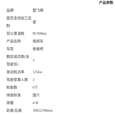
产品参数
品牌
楚飞牌
是否支持加工定
是
制
百公里油耗
9l/100km
产品名称
电视车
车型
依维柯
额定成员数(含
3
驾驶员)
发动机功率
125kw
驾驶室乘人数
3
轮胎数
6个
排放标准
国六
排量
4.0l
前悬/后悬
10022190mm