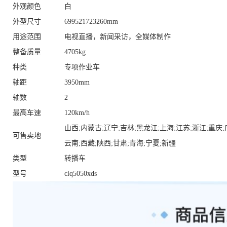
外观颜色
白
外型尺寸
699521723260mm
用途范围
电视直播，新闻采访，全媒体制作
整备质量
4705kg
种类
专项作业车
轴距
3950mm
轴数
2
最高车速
120km/h
山西;内蒙古;辽宁;吉林;黑龙江;上海;江苏;浙江;重庆;
可售卖地
云南;西藏;陕西;甘肃;青海;宁夏;新疆
类型
转播车
型号
clq5050xds