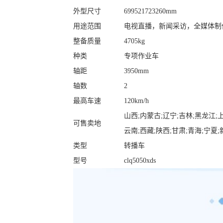
外型尺寸
699521723260mm
用途范围
电视直播，新闻采访，全媒体制
整备质量
4705kg
种类
专项作业车
轴距
3950mm
轴数
2
最高车速
120km/h
山西;内蒙古;辽宁;吉林;黑龙江;上
可售卖地
云南;西藏;陕西;甘肃;青海;宁夏;
类型
转播车
型号
clq5050xds