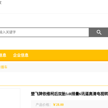
家
搜索
信息
企业信息
转播车
楚飞牌依维柯后双胎3.0l排量6讯道高清电视
产品价格：
￥28.00