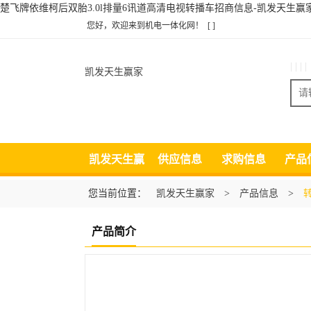
楚飞牌依维柯后双胎3.0l排量6讯道高清电视转播车招商信息-凯发天生赢
您好，欢迎来到机电一体化网！
[ ]
| | | |
凯发天生赢家
凯发天生赢
供应信息
求购信息
产品
家
您当前位置：
凯发天生赢家
>
产品信息
>
产品简介