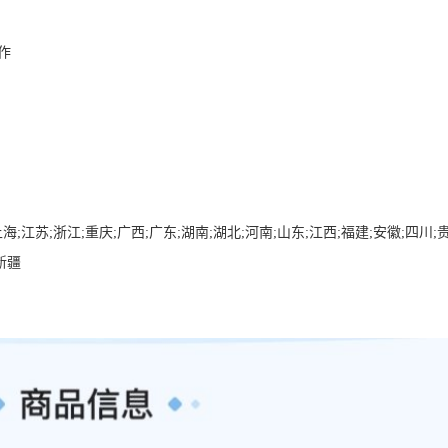
作
海;江苏;浙江;重庆;广西;广东;湖南;湖北;河南;山东;江西;福建;安徽;四川;贵
新疆