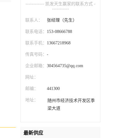
------------ 凯发天生赢家的联系方式 -
-----------
联系人：
张经理（先生）
联系电话：
153-08666788
联系手机：
13667218968
传真号码：
-
企业邮箱：
304564735@qq.com
网址：
邮编：
441300
地址：
随州市经济技术开发区季
梁大道
最新供应