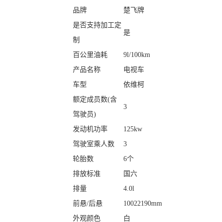
品牌
楚飞牌
是否支持加工定
是
制
百公里油耗
9l/100km
产品名称
电视车
车型
依维柯
额定成员数(含
3
驾驶员)
发动机功率
125kw
驾驶室乘人数
3
轮胎数
6个
排放标准
国六
排量
4.0l
前悬/后悬
10022190mm
外观颜色
白