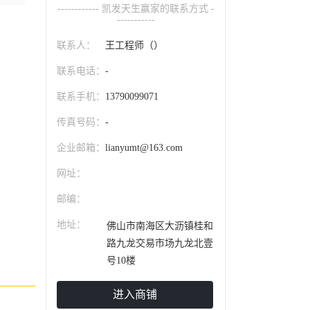
------------ 凯发天生赢家的联系方式 -
-----------
联系人：
王工程师（）
联系电话：
-
联系手机：
13790099071
传真号码：
-
企业邮箱：
lianyumt@163.com
网址：
邮编：
地址：
佛山市南海区大沥镇桂和
路九龙交易市场九龙北壹
号10楼
进入商铺