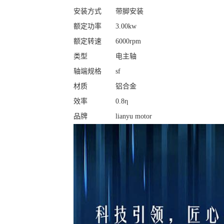
安装方式
带脚安装
额定功率
3.00kw
额定转速
6000rpm
类型
电主轴
轴端规格
sf
材质
铝合金
效率
0.8η
品牌
lianyu motor