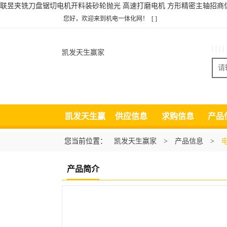
联昱夹铣刀盘锯切电机开料装砂轮抛光 高速打磨电机 方形精密主轴招商
您好，欢迎来到机电一体化网！
[ ]
| | | |
凯发天生赢家
凯发天生赢
供应信息
求购信息
产品
家
您当前位置：
凯发天生赢家
>
产品信息
>
产品简介