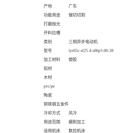
产地
广东
功能用途
锯切切割
打磨抛光
开料拉槽
类别
三相异步电动机
型号
lyr65c-sf25.4-s06p3.00-28
加工材料
塑胶
铝材
木材
pvc/pe
陶瓷
铜铁钢五金件
冷却方式
风冷
用途范围
磨削加工
适用机床
数控机床