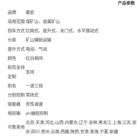
产品参数
品牌
嘉宏
适用范围
煤矿山、金属矿山
挡车方式
拦网式、底升式、龙门式、水平摆动式
分类
矿山辅助运输
提升方式
电动、气动
颜色
红白相间
知否支持
支持
定制
别名
一波三挡
分别控制
常闭式
吸能器
否性减速
电控箱
plc编程控制
北京;天津;河北;山西;内蒙古;辽宁;吉林;黑龙江;上海;江苏;浙
可售卖地
庆;四川;贵州;云南;西藏;陕西;甘肃;青海;宁夏;新疆