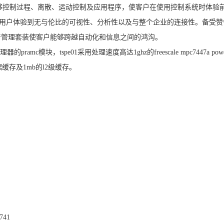
ms控制器能够控制过程、离散、运动控制及应用程序，使客户在使用控制系统时体验
y软件技术让用户体验到无与伦比的可视性、分析性以及与整个企业的连接性。备受
ch及完整的生产管理套装使客户能够跨越自动化和信息之间的鸿沟。
理器的pramc模块，tspe01采用处理速度高达1ghz的freescale mpc7447a powe
据缓存及1mb的l2级缓存。
6741