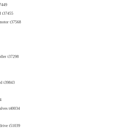
37449
d t37455
motor t37568
ller t37298
rd t39843
4
alves t40034
 drive t51039