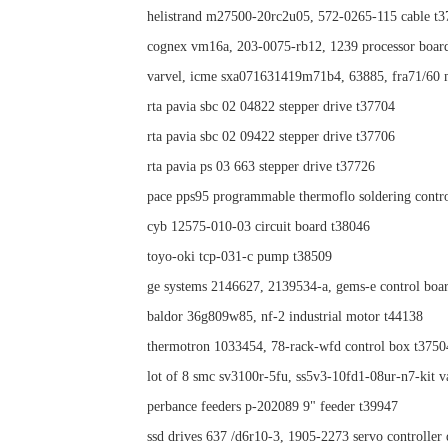
helistrand m27500-20rc2u05, 572-0265-115 cable t
cognex vm16a, 203-0075-rb12, 1239 processor boar
varvel, icme sxa071631419m71b4, 63885, fra71/60 
rta pavia sbc 02 04822 stepper drive t37704
rta pavia sbc 02 09422 stepper drive t37706
rta pavia ps 03 663 stepper drive t37726
pace pps95 programmable thermoflo soldering contro
cyb 12575-010-03 circuit board t38046
toyo-oki tcp-031-c pump t38509
ge systems 2146627, 2139534-a, gems-e control boa
baldor 36g809w85, nf-2 industrial motor t44138
thermotron 1033454, 78-rack-wfd control box t3750
lot of 8 smc sv3100r-5fu, ss5v3-10fd1-08ur-n7-kit v
perbance feeders p-202089 9" feeder t39947
ssd drives 637 /d6r10-3, 1905-2273 servo controller