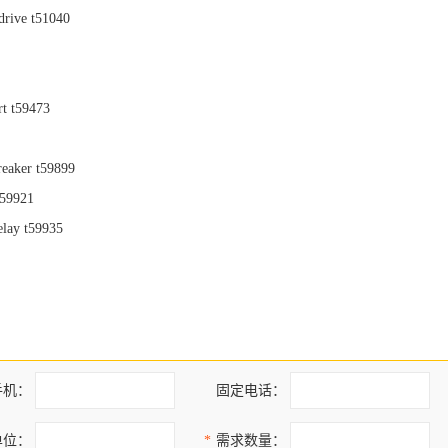
 drive t51040
rt t59473
reaker t59899
t59921
elay t59935
手机：
固定电话：
单位：
*
需求数量：