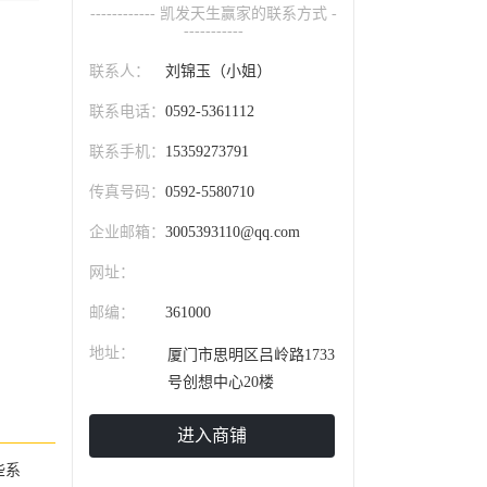
------------ 凯发天生赢家的联系方式 -
-----------
联系人：
刘锦玉（小姐）
联系电话：
0592-5361112
联系手机：
15359273791
传真号码：
0592-5580710
企业邮箱：
3005393110@qq.com
网址：
邮编：
361000
地址：
厦门市思明区吕岭路1733
号创想中心20楼
进入商铺
些系