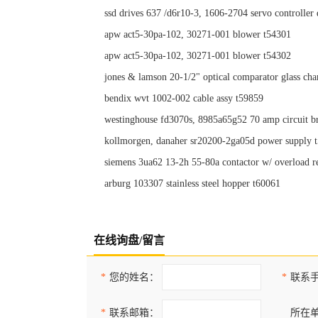
ssd drives 637 /d6r10-3, 1606-2704 servo controller
apw act5-30pa-102, 30271-001 blower t54301
apw act5-30pa-102, 30271-001 blower t54302
jones & lamson 20-1/2" optical comparator glass cha
bendix wvt 1002-002 cable assy t59859
westinghouse fd3070s, 8985a65g52 70 amp circuit b
kollmorgen, danaher sr20200-2ga05d power supply 
siemens 3ua62 13-2h 55-80a contactor w/ overload r
arburg 103307 stainless steel hopper t60061
在线询盘/留言
*
您的姓名：
*
联系
*
联系邮箱：
所在