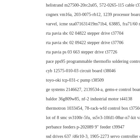
helistrand m27500-20rc2u05, 572-0265-115 cable t
cognex vm16a, 203-0075-rb12, 1239 processor boar
varvel, icme sxa071631419m71b4, 63885, fra71/60 
rta pavia sbc 02 04822 stepper drive t37704
rta pavia sbc 02 09422 stepper drive t37706
rta pavia ps 03 663 stepper drive t37726
pace pps95 programmable thermoflo soldering contro
cyb 12575-010-03 circuit board t38046
toyo-oki tcp-031-c pump t38509
ge systems 2146627, 2139534-a, gems-e control boa
baldor 36g809w85, nf-2 industrial motor t44138
thermotron 1033454, 78-rack-wfd control box t3750
lot of 8 smc sv3100r-5fu, ss5v3-10fd1-08ur-n7-kit v
perbance feeders p-202089 9" feeder t39947
ssd drives 637 /d6r10-3, 1905-2273 servo controller