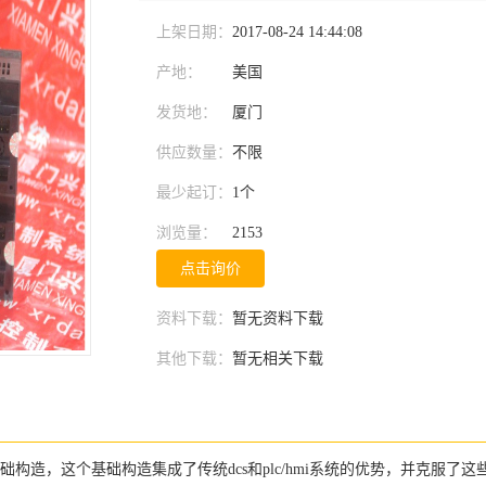
上架日期：
2017-08-24 14:44:08
产地：
美国
发货地：
厦门
供应数量：
不限
最少起订：
1个
浏览量：
2153
点击询价
资料下载：
暂无资料下载
其他下载：
暂无相关下载
件及软件的基础构造，这个基础构造集成了传统dcs和plc/hmi系统的优势，并克服了这