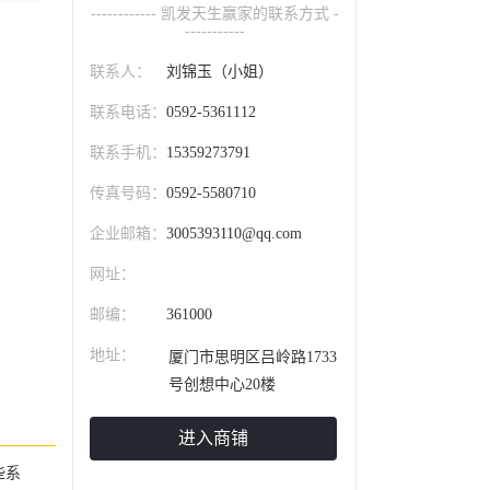
------------ 凯发天生赢家的联系方式 -
-----------
联系人：
刘锦玉（小姐）
联系电话：
0592-5361112
联系手机：
15359273791
传真号码：
0592-5580710
企业邮箱：
3005393110@qq.com
网址：
邮编：
361000
地址：
厦门市思明区吕岭路1733
号创想中心20楼
进入商铺
些系