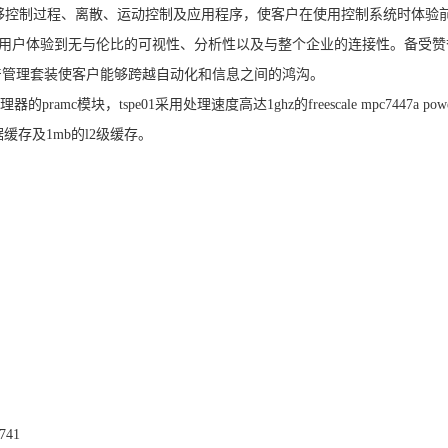
ms控制器能够控制过程、离散、运动控制及应用程序，使客户在使用控制系统时体验
y软件技术让用户体验到无与伦比的可视性、分析性以及与整个企业的连接性。备受
ch及完整的生产管理套装使客户能够跨越自动化和信息之间的鸿沟。
理器的pramc模块，tspe01采用处理速度高达1ghz的freescale mpc7447a powe
据缓存及1mb的l2级缓存。
6741