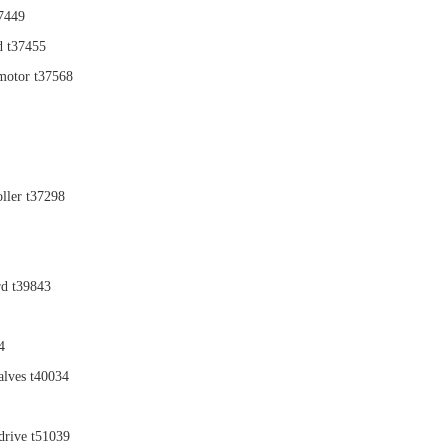
37449
d t37455
motor t37568
ller t37298
rd t39843
4
alves t40034
 drive t51039