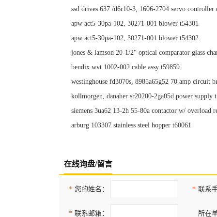
ssd drives 637 /d6r10-3, 1606-2704 servo controller
apw act5-30pa-102, 30271-001 blower t54301
apw act5-30pa-102, 30271-001 blower t54302
jones & lamson 20-1/2" optical comparator glass cha
bendix wvt 1002-002 cable assy t59859
westinghouse fd3070s, 8985a65g52 70 amp circuit b
kollmorgen, danaher sr20200-2ga05d power supply 
siemens 3ua62 13-2h 55-80a contactor w/ overload r
arburg 103307 stainless steel hopper t60061
在线询盘/留言
*
您的姓名：
*
联系
*
联系邮箱：
所在