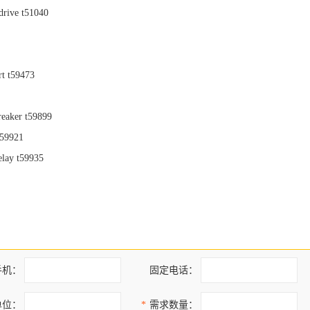
 drive t51040
rt t59473
reaker t59899
t59921
elay t59935
手机：
固定电话：
单位：
*
需求数量：