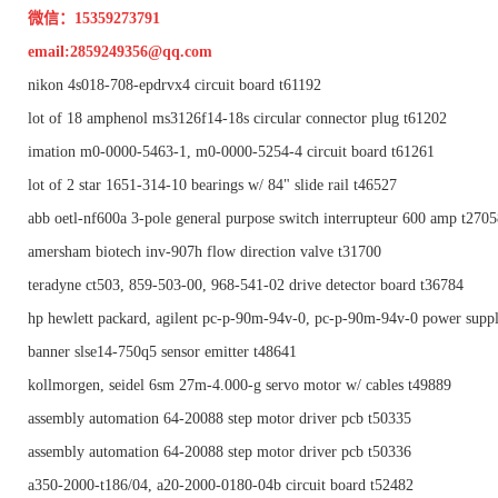
微信：15359273791
email:
2859249356@qq.com
nikon 4s018-708-epdrvx4 circuit board t61192
lot of 18 amphenol ms3126f14-18s circular connector plug t61202
imation m0-0000-5463-1, m0-0000-5254-4 circuit board t61261
lot of 2 star 1651-314-10 bearings w/ 84" slide rail t46527
abb oetl-nf600a 3-pole general purpose switch interrupteur 600 amp t270
amersham biotech inv-907h flow direction valve t31700
teradyne ct503, 859-503-00, 968-541-02 drive detector board t36784
hp hewlett packard, agilent pc-p-90m-94v-0, pc-p-90m-94v-0 power suppl
banner slse14-750q5 sensor emitter t48641
kollmorgen, seidel 6sm 27m-4.000-g servo motor w/ cables t49889
assembly automation 64-20088 step motor driver pcb t50335
assembly automation 64-20088 step motor driver pcb t50336
a350-2000-t186/04, a20-2000-0180-04b circuit board t52482