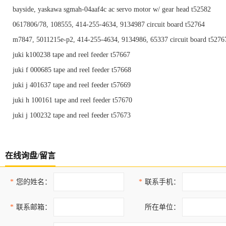
bayside, yaskawa sgmah-04aaf4c ac servo motor w/ gear head t52582
0617806/78, 108555, 414-255-4634, 9134987 circuit board t52764
m7847, 5011215e-p2, 414-255-4634, 9134986, 65337 circuit board t5276
juki k100238 tape and reel feeder t57667
juki f 000685 tape and reel feeder t57668
juki j 401637 tape and reel feeder t57669
juki h 100161 tape and reel feeder t57670
juki j 100232 tape and reel feeder t57673
在线询盘/留言
*
您的姓名：
*
联系手机：
*
联系邮箱：
所在单位：