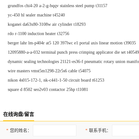
grundfos chi4-20 a-2-g-bqqv stainless steel pump t31157
yc-450 hl sealer machine t45240
koganei da63x80-3108w air cylinder t18293
rdo r-1100 induction heater t32756
berger lahr lm-p404r at5 120 397lwc e1 portal axis linear motion t39035
12095880-a-a-032 terminal punch press crimping applicator die set t40549
dynamic sealing technologies 21121-es36-f pneumatic rotary union manif
wire masters vmst5m1298-22r5s6 cable t54075
nikon 4s015-172-1, nk-c441-1-50 circuit board t61253
square d 8502 seo2v03 contactor 25hp t11081
在线询盘/留言
*
您的姓名：
*
联系手机：