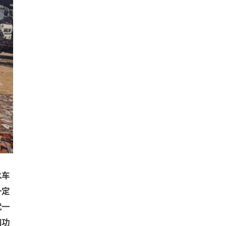
水车
一定
就一
和功