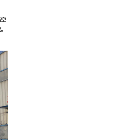
高空
能。