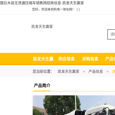
聂拉木县无泄漏压缩车销售网招商信息-凯发天生赢家
您好，欢迎来到机电一体化网！
[ ]
| | | |
凯发天生赢家
凯发天生赢
供应信息
求购信息
产品
家
您当前位置：
凯发天生赢家
>
产品信息
>
产品简介