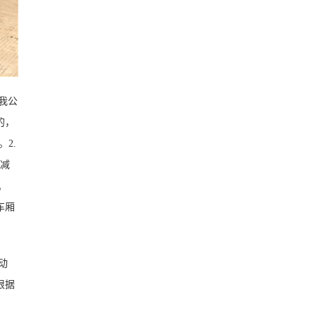
我公
的，
2.
仅减
机
车厢
动
根据