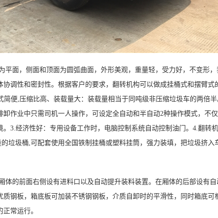
面为平面，侧面和顶面为圆弧曲面，外形美观，重量轻，受力好，不变形，
体协调性和密封性。根据客户的要求，翻转机构可以做成挂桶式和摆臂式
式简便,压缩比高、装载量大：装载量相当于同吨级非压缩垃圾车的两倍半。
排卸作业中只需司机一人操作，可设定全自动和半自动2种操作模式，不
。3.经济性好：专用设备工作时，电脑控制系统自动控制油门。4.翻转
量的垃圾桶,可配套使用全国铁制挂桶或塑料挂筒，强力装填，把垃圾挤入
在厢体的前面右侧设有进料口以及自动提升装料装置。在厢体的后部设有自
钢优质钢板，箱底板可加装不锈钢钢板，介质自卸时的平滑性，同时箱底可
的正常运行。