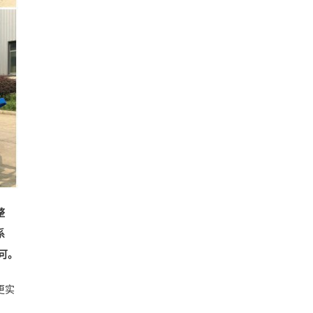
整
系
可。
更实