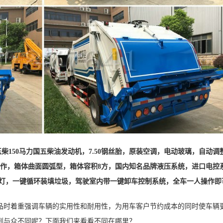
玉柴150马力国五柴油发动机，7.50钢丝胎，原装空调，电动玻璃，自动调
钢材制作，箱体曲面圆弧型，箱体容积8方，国内知名品牌液压系统，进口电控
明灯，一键循环装填垃圾，驾驶室内带一键卸车控制系统，全车一人操作即
品时着重强调车辆的实用性和耐用性，为用车客户节约成本的同时使车辆
到与众不同呢？下面我们来看看不同在哪里？