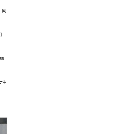
，同
用
0l
发生