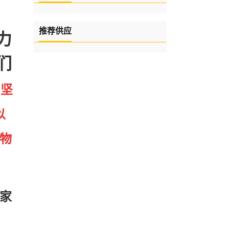
推荐供应
力
们
司坚
以
物
家