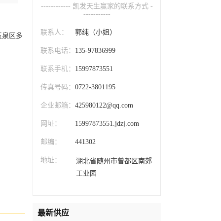
------------ 凯发天生赢家的联系方式 -
-----------
联系人：
郭纯（小姐）
玉泉区多
联系电话：
135-97836999
联系手机：
15997873551
传真号码：
0722-3801195
企业邮箱：
425980122@qq.com
网址：
15997873551.jdzj.com
邮编：
441302
地址：
湖北省随州市曾都区南郊
工业园
最新供应