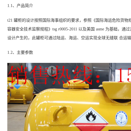
1.1、产品简介
t21 罐柜的设计按照国际海事组织的要求，参照《国际海运危险货物
容器安全技术监察规程》
tsg r0005-2011
以及美国
asme
为基础，通过
设计产生的，此罐柜可通过陆运、海运、空运实现全球无缝联 合运
1.2、主要参数