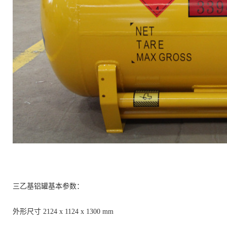
三乙基铝罐
基本参数：
外形尺寸
2124
x
1124
x
1300
mm