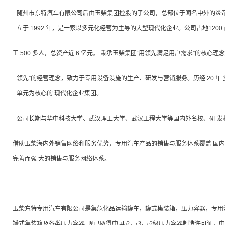
随州市东特汽车有限公司后由玉柴集团控股的子公司，总部位于闻名中外的炎帝
立于
1992
年，是一家以多元化经营为主导的大型现代化企业。公司占地
1200
工
500
多人，总资产近
6
亿元。 秉承玉柴集团“用领先满足用户需求”的核心理
领先”的经营理念，致力于专用设备设施的生产、研发与营销服务。历经
20
年
单元为核心的 现代化企业集团。
公司长期与华中科技大学、武汉理工大学、武汉工程大学等国内外名校、研 发
借助玉柴海内外销售网络和服务优势，专用汽车产品的销售与服务体系覆盖 国
完善而强 大的销售与服务网络体系。
玉柴东特专用汽车有限公司是集危化品运输罐车，罐式集装箱，压力容器，专用汽车
罐式集装箱及各类压力容器, 现已取得中国a2，c3，c2级压力容器制造许可证，中