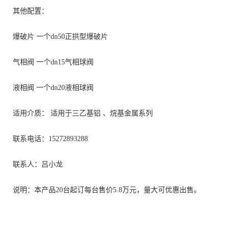
其他配置：
爆破片
一个
dn50
正拱型爆破片
气相阀
一个
dn15
气相球阀
液相阀
一个dn20液相球阀
适用介质
：
适用于三乙基铝 、烷基
金属
系列
联系电话：15272893288
联系人：吕小龙
说明：本产品20台起订每台售价5.8万元，量大可优惠出售。