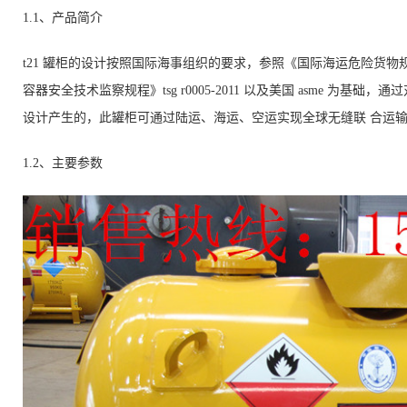
1.1、产品简介
t21 罐柜的设计按照国际海事组织的要求，参照《国际海运危险货物
容器安全技术监察规程》
tsg r0005-2011
以及美国
asme
为基础，通过
设计产生的，此罐柜可通过陆运、海运、空运实现全球无缝联 合运
1.2、主要参数