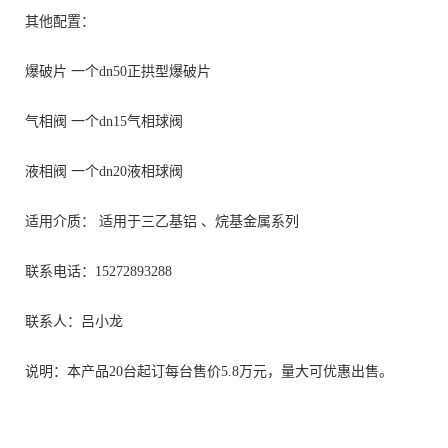
其他配置：
爆破片
一个
dn50
正拱型爆破片
气相阀
一个
dn15
气相球阀
液相阀
一个dn20液相球阀
适用介质
：
适用于三乙基铝 、烷基
金属
系列
联系电话：15272893288
联系人：吕小龙
说明：本产品20台起订每台售价5.8万元，量大可优惠出售。