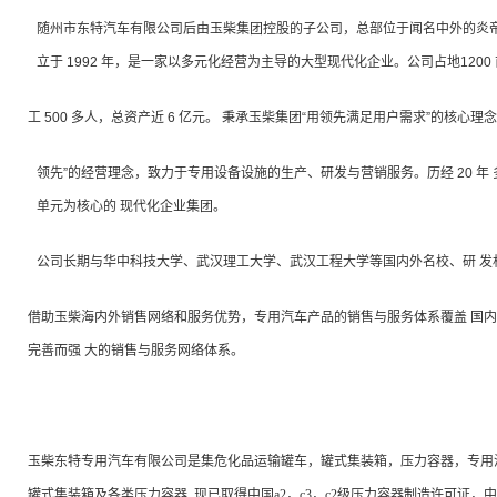
随州市东特汽车有限公司后由玉柴集团控股的子公司，总部位于闻名中外的炎帝
立于
1992
年，是一家以多元化经营为主导的大型现代化企业。公司占地
1200
工
500
多人，总资产近
6
亿元。 秉承玉柴集团“用领先满足用户需求”的核心理
领先”的经营理念，致力于专用设备设施的生产、研发与营销服务。历经
20
年
单元为核心的 现代化企业集团。
公司长期与华中科技大学、武汉理工大学、武汉工程大学等国内外名校、研 发
借助玉柴海内外销售网络和服务优势，专用汽车产品的销售与服务体系覆盖 国
完善而强 大的销售与服务网络体系。
玉柴东特专用汽车有限公司是集危化品运输罐车，罐式集装箱，压力容器，专用汽车
罐式集装箱及各类压力容器, 现已取得中国a2，c3，c2级压力容器制造许可证，中