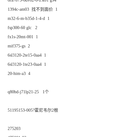
6ra7075-6dv62-0-z.k01 g94
1394c-am03 找不到面价 1
m32-6-m-b35d-1-4-d 1
fsp300-60 glc 2
fx1s-20mt-001 1
mif375-gs 2
6sl3120-2te15-0aa4 1
6sl3120-1te23-0aa4 1
20-him-a3 4
q80bd-j71lp21-25 1个
51195153-005?霍尼韦尔2根
275203