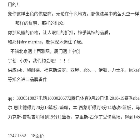
用的！
象你这样出色的供应商，无论在什么地方，都像漆黑中的萤火虫一样
那样的鲜明，那样的出众。
你那风骚的价格，让人眼红的折扣，神乎其神的品质，
和那杯dry martine，都深深地迷住了我。
不错北京遇上西雅图，厦门遇上宇创
宇创--小郑，我们约会吧！！！！
供应a-b、施耐德、福克斯波罗、西屋、abb、，伊顿，力士乐，kukaeb
等知名进口品牌备件
qq：3030518837电话18030206772
腾讯体育9月29日讯 2018-19赛季
尔-恩比德得到20分13篮板2盖帽，本-西蒙斯得到8分14助攻8篮板
力克斯-普勒吉尔得到19分11篮板，克里斯-古尔丁受伤离场，得到14
1747-l552 18面价