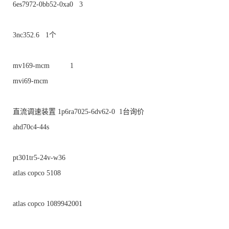
6es7972-0bb52-0xa0 3
3nc352.6 1个
mv169-mcm 1
mvi69-mcm
直流调速装置 1p6ra7025-6dv62-0 1台询价
ahd70c4-44s
pt301tr5-24v-w36
atlas copco 5108
atlas copco 1089942001