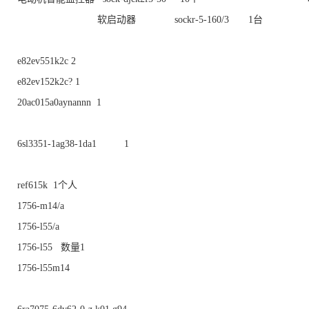
软启动器 sockr-5-160/3 1台
e82ev551k2c 2
e82ev152k2c? 1
20ac015a0aynannn 1
6sl3351-1ag38-1da1 1
ref615k 1个人
1756-m14/a
1756-l55/a
1756-l55 数量1
1756-l55m14