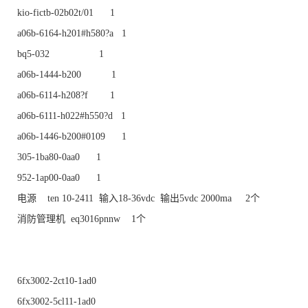
kio-fictb-02b02t/01 1
a06b-6164-h201#h580?a 1
bq5-032 1
a06b-1444-b200 1
a06b-6114-h208?f 1
a06b-6111-h022#h550?d 1
a06b-1446-b200#0109 1
305-1ba80-0aa0 1
952-1ap00-0aa0 1
电源 ten 10-2411 输入18-36vdc 输出5vdc 2000ma 2个
消防管理机 eq3016pnnw 1个
6fx3002-2ct10-1ad0
6fx3002-5cl11-1ad0