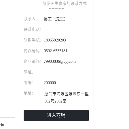
------------ 凯发天生赢家的联系方式 -
-----------
联系人：
易工（先生）
联系电话：
-
联系手机：
18065920203
传真号码：
0592-6535181
企业邮箱：
79903836@qq.com
网址：
邮编：
200000
地址：
厦门市海沧区沧湖东一里
502号2502室
进入商铺
没有