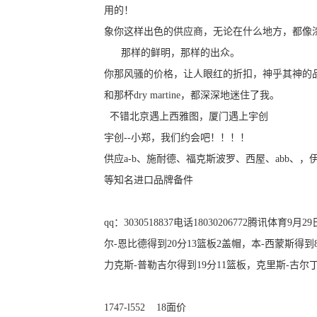
用的！
象你这样出色的供应商，无论在什么地方，都像
那样的鲜明，那样的出众。
你那风骚的价格，让人眼红的折扣，神乎其神的
和那杯dry martine，都深深地迷住了我。
不错北京遇上西雅图，厦门遇上宇创
宇创--小郑，我们约会吧！！！！
供应a-b、施耐德、福克斯波罗、西屋、abb、，伊顿
等知名进口品牌备件
qq：3030518837电话18030206772
腾讯体育9月29日
尔-恩比德得到20分13篮板2盖帽，本-西蒙斯得
力克斯-普勒吉尔得到19分11篮板，克里斯-古尔
1747-l552 18面价