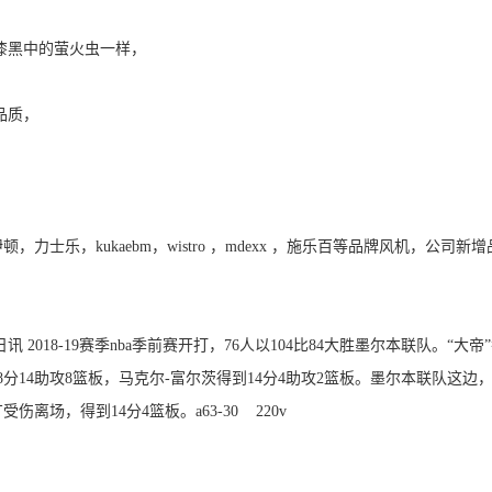
漆黑中的萤火虫一样，
品质，
，力士乐，kukaebm，wistro ，mdexx ，施乐百等品牌风机，公司新
讯 2018-19赛季nba季前赛开打，76人以104比84大胜墨尔本联队。“大帝
到8分14助攻8篮板，马克尔-富尔茨得到14分4助攻2篮板。墨尔本联队这边
丁受伤离场，得到14分4篮板。
a63-30 220v