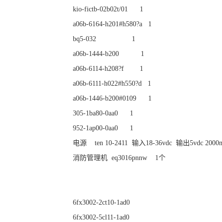
kio-fictb-02b02t/01 1
a06b-6164-h201#h580?a 1
bq5-032 1
a06b-1444-b200 1
a06b-6114-h208?f 1
a06b-6111-h022#h550?d 1
a06b-1446-b200#0109 1
305-1ba80-0aa0 1
952-1ap00-0aa0 1
电源 ten 10-2411 输入18-36vdc 输出5vdc 20
消防管理机 eq3016pnnw 1个
6fx3002-2ct10-1ad0
6fx3002-5cl11-1ad0