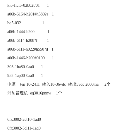
kio-fictb-02b02t/01 1
a06b-6164-h201#h580?a 1
bq5-032 1
a06b-1444-b200 1
a06b-6114-h208?f 1
a06b-6111-h022#h550?d 1
a06b-1446-b200#0109 1
305-1ba80-0aa0 1
952-1ap00-0aa0 1
电源 ten 10-2411 输入18-36vdc 输出5vdc 2000ma 2个
消防管理机 eq3016pnnw 1个
6fx3002-2ct10-1ad0
6fx3002-5cl11-1ad0