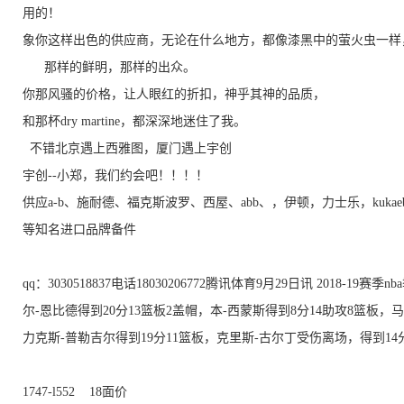
用的！
象你这样出色的供应商，无论在什么地方，都像漆黑中的萤火虫一样
那样的鲜明，那样的出众。
你那风骚的价格，让人眼红的折扣，神乎其神的品质，
和那杯dry martine，都深深地迷住了我。
不错北京遇上西雅图，厦门遇上宇创
宇创--小郑，我们约会吧！！！！
供应a-b、施耐德、福克斯波罗、西屋、abb、，伊顿，力士乐，kukaeb
等知名进口品牌备件
qq：3030518837电话18030206772
腾讯体育9月29日讯 2018-19赛季
尔-恩比德得到20分13篮板2盖帽，本-西蒙斯得到8分14助攻8篮板
力克斯-普勒吉尔得到19分11篮板，克里斯-古尔丁受伤离场，得到14
1747-l552 18面价