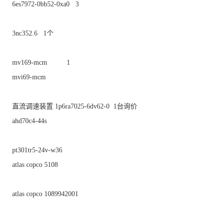
6es7972-0bb52-0xa0 3
3nc352.6 1个
mv169-mcm 1
mvi69-mcm
直流调速装置 1p6ra7025-6dv62-0 1台询价
ahd70c4-44s
pt301tr5-24v-w36
atlas copco 5108
atlas copco 1089942001