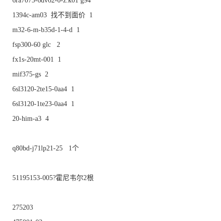
6ra7075-6dv62-0-z.k01 g94
1394c-am03 找不到面价 1
m32-6-m-b35d-1-4-d 1
fsp300-60 glc 2
fx1s-20mt-001 1
mif375-gs 2
6sl3120-2te15-0aa4 1
6sl3120-1te23-0aa4 1
20-him-a3 4
q80bd-j71lp21-25 1个
51195153-005?霍尼韦尔2根
275203