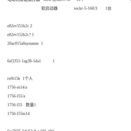
软启动器 sockr-5-160/3 1台
e82ev551k2c 2
e82ev152k2c? 1
20ac015a0aynannn 1
6sl3351-1ag38-1da1 1
ref615k 1个人
1756-m14/a
1756-l55/a
1756-l55 数量1
1756-l55m14