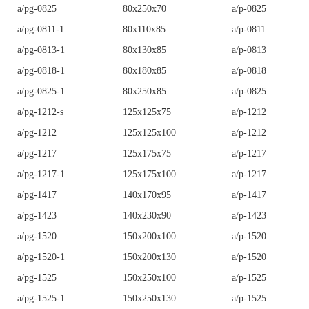
a/pg-0825
80x250x70
a/p-0825
a/pg-0811-1
80x110x85
a/p-0811
a/pg-0813-1
80x130x85
a/p-0813
a/pg-0818-1
80x180x85
a/p-0818
a/pg-0825-1
80x250x85
a/p-0825
a/pg-1212-s
125x125x75
a/p-1212
a/pg-1212
125x125x100
a/p-1212
a/pg-1217
125x175x75
a/p-1217
a/pg-1217-1
125x175x100
a/p-1217
a/pg-1417
140x170x95
a/p-1417
a/pg-1423
140x230x90
a/p-1423
a/pg-1520
150x200x100
a/p-1520
a/pg-1520-1
150x200x130
a/p-1520
a/pg-1525
150x250x100
a/p-1525
a/pg-1525-1
150x250x130
a/p-1525