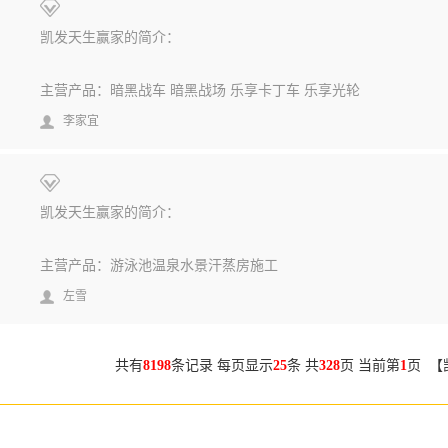
凯发天生赢家的简介：
主营产品：暗黑战车 暗黑战场 乐享卡丁车 乐享光轮
李家宜
凯发天生赢家的简介：
主营产品：游泳池温泉水景汗蒸房施工
左雪
共有
8198
条记录 每页显示
25
条 共
328
页 当前第
1
页 【