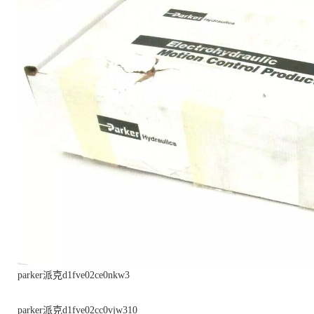
parker派克d1fve02ce0nkw3
parker派克d1fve02cc0vjw310