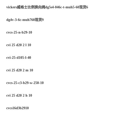
vickers
威格士比例换向阀
dg5s4-046c-t-muh5-60
现货
6
dg4v-3-6c-muh760
现货
9
cvcs-25-n-b29-10
cvi 25 d20 2 l 10
cvi-25-d105-l-40
cvi 25 d20 2 m 10
cvcs-25-c3-b29-w-250-10
cvi 25 d20 2 h 10
cvcs16d3b2910