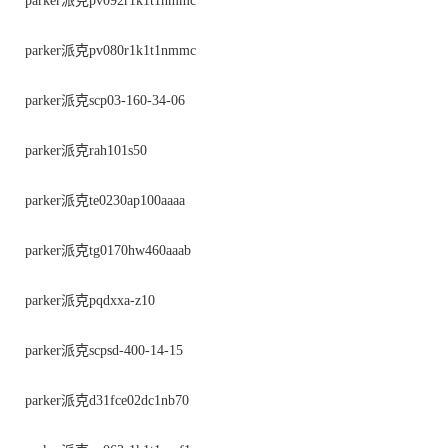
parker派克pv092r1k1t1nmmc
parker派克pv080r1k1t1nmmc
parker派克scp03-160-34-06
parker派克rah101s50
parker派克te0230ap100aaaa
parker派克tg0170hw460aaab
parker派克pqdxxa-z10
parker派克scpsd-400-14-15
parker派克d31fce02dc1nb70