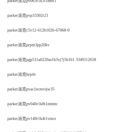
parker派克pv063r1k1t1nmf1
parker派克pvp33302r21
parker派克c5v12-612b1026-67068-0
parker派克prpm3pp20kv
parker派克pgp511a0220as1h3vj7j5b1b1 3349112658
parker派克hrp4v
parker派克pvac1ecmvsjw35
parker派克pv040r1k8t1nmmc
parker派克pv140r1k4t1vmrz