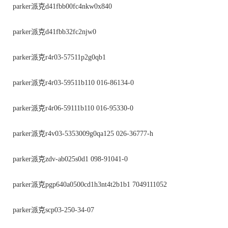
parker派克d41fbb00fc4nkw0x840
parker派克d41fbb32fc2njw0
parker派克r4r03-57511p2g0qb1
parker派克r4r03-59511b110 016-86134-0
parker派克r4r06-59111b110 016-95330-0
parker派克r4v03-5353009g0qa125 026-36777-h
parker派克zdv-ab025s0d1 098-91041-0
parker派克pgp640a0500cd1h3nt4t2b1b1 7049111052
parker派克scp03-250-34-07