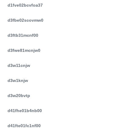
d1fve02bcvfoa37
d3fbe02scovmw0
d3ftb31mcnf00
d3fwe81mcnjw0
d3w11cnjw
d3w1knjw
d3w20bvtp
d41fhe01b4nb00
d41fte01fc1nf00