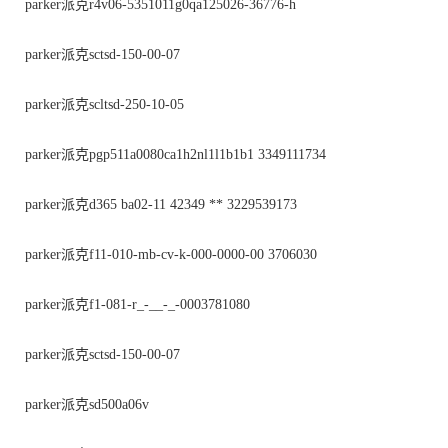
parker派克r4v06-5351011g0qa125026-36776-h
parker派克sctsd-150-00-07
parker派克scltsd-250-10-05
parker派克pgp511a0080ca1h2nl1l1b1b1 3349111734
parker派克d365 ba02-11 42349 ** 3229539173
parker派克f11-010-mb-cv-k-000-0000-00 3706030
parker派克f1-081-r_-__-_-0003781080
parker派克sctsd-150-00-07
parker派克sd500a06v