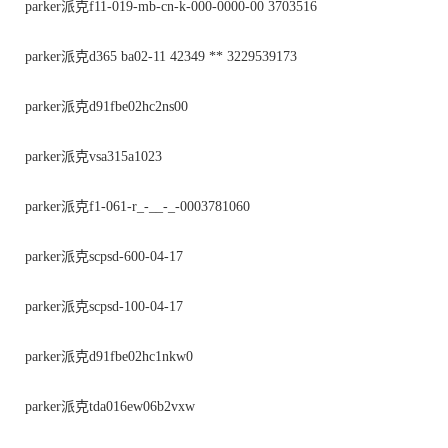
parker派克f11-019-mb-cn-k-000-0000-00 3703516
parker派克d365 ba02-11 42349 ** 3229539173
parker派克d91fbe02hc2ns00
parker派克vsa315a1023
parker派克f1-061-r_-__-_-0003781060
parker派克scpsd-600-04-17
parker派克scpsd-100-04-17
parker派克d91fbe02hc1nkw0
parker派克tda016ew06b2vxw