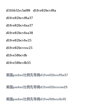
d1fve02bcvf0a
d31ftb32cc5nf00
d1fve02bcvf0a37
d1fve02bcvfoa37
d1fve02bcvfoa38
d1fve02bcvlw25
d1fve02bcvxw25
d1fve50bcvlb
d1fve50bcvlb35
美国parker比例先导阀d1fve02bcvf0a37
美国parker比例先导阀d1fve02bcvxw25
美国parker比例先导阀d1fve50bcvlb35