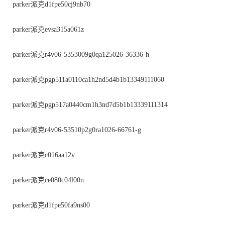
parker派克d1fpe50cj9nb70
parker派克evsa315a061z
parker派克r4v06-5353009g0qa125026-36336-h
parker派克pgp511a0110ca1h2nd5d4b1b13349111060
parker派克pgp517a0440cm1h3nd7d5b1b13339111314
parker派克r4v06-53510p2g0ra1026-66761-g
parker派克c016aa12v
parker派克ce080c04l00n
parker派克d1fpe50fa9ns00