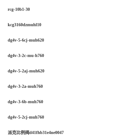
rcg-10b1-30
kcg3160dzmuhl10
dg4v-5-6cj-muh620
dg4v-3-2c-mu-h760
dg4v-5-2aj-muh620
dg4v-3-2a-muh760
dg4v-3-6b-muh760
dg4v-5-2cj-muh760
派克比例阀
d41fhb31e4ne0047