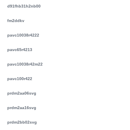
d91fhb31h2nb00
fm2ddkv
pavc10038r4222
pavc65r4213
pavc10038r42m22
pavc100r422
prdm2aa06svg
prdm2aa16svg
prdm2bb02svg