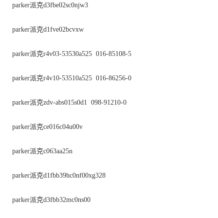
parker派克d3fbe02sc0njw3
parker派克d1fve02bcvxw
parker派克r4v03-53530a525 016-85108-5
parker派克r4v10-53510a525 016-86256-0
parker派克zdv-abs015s0d1 098-91210-0
parker派克ce016c04u00v
parker派克c063aa25n
parker派克d1fbb39hc0nf00xg328
parker派克d3fbb32mc0ns00