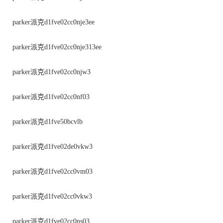
parker派克d1fve02cc0nje3ee
parker派克d1fve02cc0nje313ee
parker派克d1fve02cc0njw3
parker派克d1fve02cc0nf03
parker派克d1fve50bcvlb
parker派克d1fve02de0vkw3
parker派克d1fve02cc0vm03
parker派克d1fve02cc0vkw3
parker派克d1fve02cc0ns03