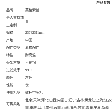
产品参数
品牌
英格索兰
是否支持加
否
工定制
规格
23782311mm
产地
中国
配件类型
易损配件
特性
耐高温
骨架材质
不锈钢
过滤效率
99.9
颜色
灰色
性能
优
使用机型
螺杆空压机
北京;天津;河北;山西;内蒙古;辽宁;吉林;黑龙江;上海;江苏;
可售卖地
南;重庆;四川;贵州;云南;西藏;陕西;甘肃;青海;宁夏;新疆