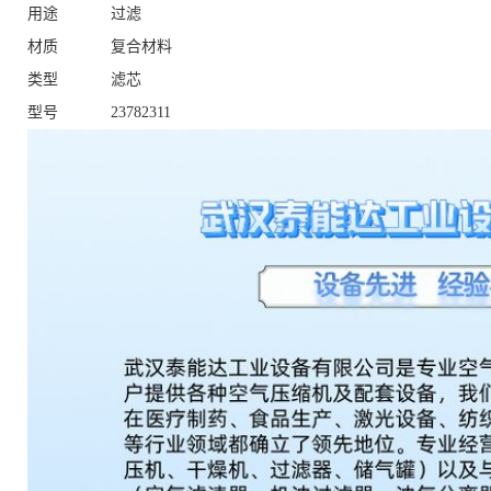
用途
过滤
材质
复合材料
类型
滤芯
型号
23782311