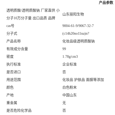
产品参数
透明质酸/透明质酸钠 厂家直供 小
山东丽阳生物
分子10万分子量 出口品质 品牌
cas号
9004-61-9/9067-32-7
分子式
(c14h20no11na)n?
产品名称
化妆品级透明质酸钠
有效成分含量
99
密度
1.78g/cm3
执行标准
企业标准
是否进口
否
用途范围
化妆品 护肤品 面膜等添加
颜色
白色粉末
产地
中国山东
重金属
无
是否危险化学品
否