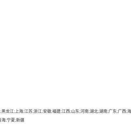
;黑龙江;上海;江苏;浙江;安徽;福建;江西;山东;河南;湖北;湖南;广东;广西;海
青海;宁夏;新疆