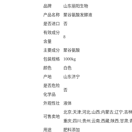
品牌
山东丽阳生物
产品名称
聚谷氨酸发酵液
是否进口
否
有效成分
8
含量
主要成分
聚谷氨酸
包装规格
1000kg
颜色
白色
产地
山东济宁
是否危险
否
化学品
外观性壮
液体
北京;天津;河北;山西;内蒙古;辽宁;吉林
可售卖地
重庆;四川;贵州;云南;西藏;陕西;甘肃;
用途
肥料添加