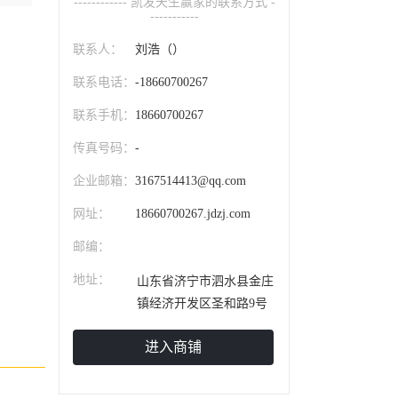
------------ 凯发天生赢家的联系方式 -
-----------
联系人：
刘浩（）
联系电话：
-18660700267
联系手机：
18660700267
传真号码：
-
企业邮箱：
3167514413@qq.com
网址：
18660700267.jdzj.com
邮编：
地址：
山东省济宁市泗水县金庄
镇经济开发区圣和路9号
进入商铺