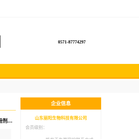
0571-87774297
企业信息
山东丽阳生物科技有限公司
厂家直供聚谷氨酸原料肥料添加48%0含量粉剂发酵液
会员级别：