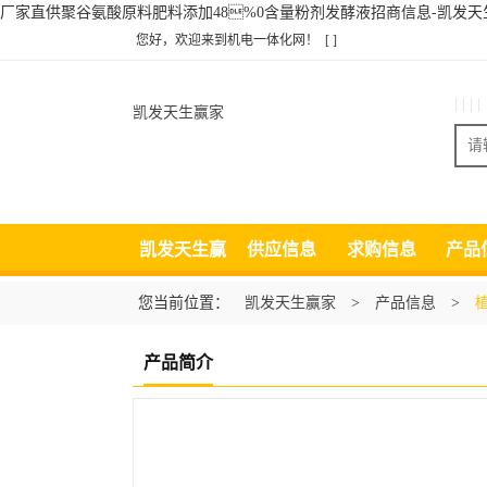
厂家直供聚谷氨酸原料肥料添加48%0含量粉剂发酵液招商信息-凯发天
您好，欢迎来到机电一体化网！
[ ]
| | | |
凯发天生赢家
凯发天生赢
供应信息
求购信息
产品
家
您当前位置：
凯发天生赢家
>
产品信息
>
产品简介