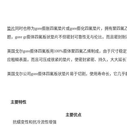
垫片
同时也称为gore膨胀四氟垫片或gore膨化四氟垫片，拥有聚四
题，gore gr膨体四氟板状垫片不但密封可靠性无与伦比，而且密封耐
美国戈尔gore膨体四氟板用100%膨体聚四氟乙烯制成，由于尺寸
应粗糙表面，而且可压成很紧的垫片，使密封紧密、持久，大大延长
美国戈尔公司gore膨体四氟板状垫片易于切割，使用寿命长，它几
主要特性
主要优点
抗蠕变性和抗冷流性增强