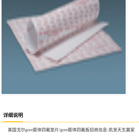
详细说明
美国戈尔gore膨体四氟垫片/gore膨体四氟板招商信息-凯发天生赢家