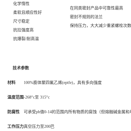
化学惰性
在同类密封产品中可靠性最高
柔软且顺应性好
密封不规则的法兰
尺寸稳定
保持压力，大大减少重紧螺栓次
抗拉强度高
抗爆裂/耐高温
技术参数
材料
100%膨体聚四氟乙烯(eptfe)，具有多向强度
温度范围
-268°c至 315°c
防腐性
可承受ph值0-14的范围内所有物质的腐蚀（但熔融碱金属
工作压力
真空压力至200巴