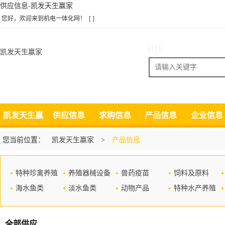
供应信息-凯发天生赢家
您好，欢迎来到机电一体化网！
[ ]
| | | |
凯发天生赢家
搜索
凯发天生赢
供应信息
求购信息
产品信息
企业信息
家
您当前位置：
凯发天生赢家
>
产品信息
特种珍禽养殖
养殖器械设备
兽药疫苗
饲料及原料
海水鱼类
淡水鱼类
动物产品
特种水产养殖
全部供应