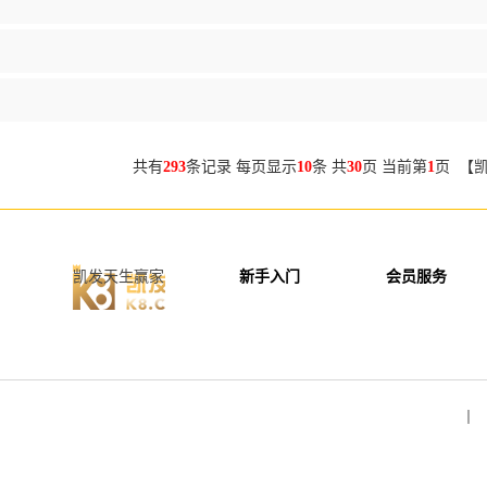
共有
293
条记录 每页显示
10
条 共
30
页 当前第
1
页 【
凯发天生赢家
新手入门
会员服务
丨 