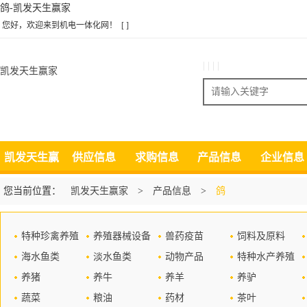
鸽-凯发天生赢家
您好，欢迎来到机电一体化网！
[ ]
| | | |
凯发天生赢家
搜索
凯发天生赢
供应信息
求购信息
产品信息
企业信息
家
您当前位置：
凯发天生赢家
>
产品信息
>
鸽
特种珍禽养殖
养殖器械设备
兽药疫苗
饲料及原料
海水鱼类
淡水鱼类
动物产品
特种水产养殖
养猪
养牛
养羊
养驴
蔬菜
粮油
药材
茶叶